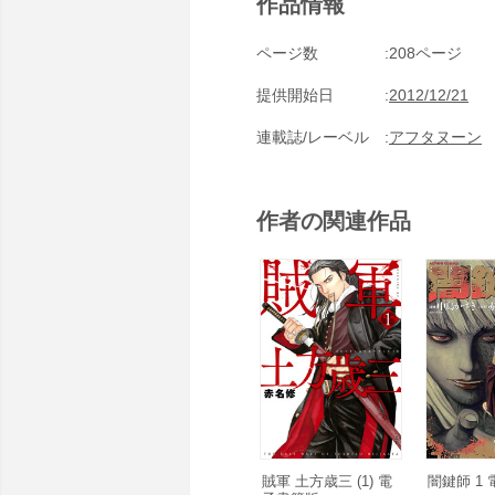
作品情報
ページ数
208ページ
提供開始日
2012/12/21
連載誌/レーベル
アフタヌーン
作者の関連作品
賊軍 土方歳三 (1) 電
闇鍵師 1