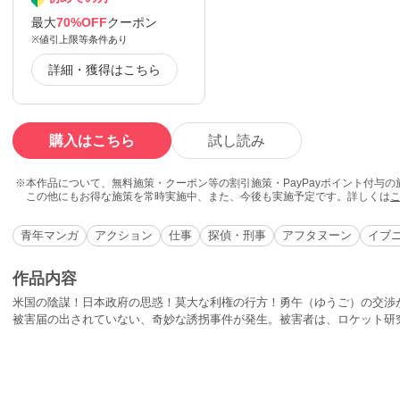
最大
70%OFF
クーポン
※値引上限等条件あり
詳細・獲得はこちら
購入はこちら
試し読み
本作品について、無料施策・クーポン等の割引施策・PayPayポイント付与
この他にもお得な施策を常時実施中、また、今後も実施予定です。詳しくは
青年マンガ
アクション
仕事
探偵・刑事
アフタヌーン
イブ
作品内容
米国の陰謀！日本政府の思惑！莫大な利権の行方！勇午（ゆうご）の交渉が
被害届の出されていない、奇妙な誘拐事件が発生。被害者は、ロケット研
認めない」。世界一の交渉人を、指名してきた誘拐犯の意図は!?そして勇午
小切手の意味は!?勇午の導き出す答えは、ひとつの誘拐事件の枠をこえ、
来さえ巻き込む!!