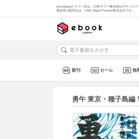
ebookjapan ヤフー店は、LINEヤフー株式会社のサービスで
商品等の販売元は、LINE Digital Frontier株式会社です。
新刊
セール
無
勇午 東京・種子島編