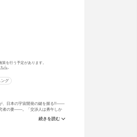
の施策を行う予定があります。
こちら
。
ニング
、日本の宇宙開発の鍵を握る!!――
究者の妻――。「交渉人は勇午しか
のもとに届けられた200万ポンドの
日米間の緊張、そして宇宙開発の未