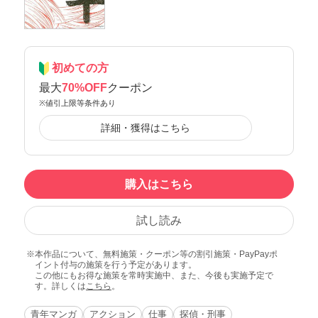
初めての方
最大
70%OFF
クーポン
※値引上限等条件あり
詳細・獲得はこちら
購入はこちら
試し読み
本作品について、無料施策・クーポン等の割引施策・PayPayポ
イント付与の施策を行う予定があります。
この他にもお得な施策を常時実施中、また、今後も実施予定で
す。詳しくは
こちら
。
青年マンガ
アクション
仕事
探偵・刑事