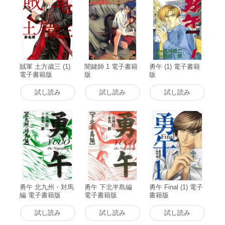
賊軍 土方歳三 (1)
闇鍵師 1 電子書籍
勇午 (1) 電子書籍
電子書籍版
版
版
試し読み
試し読み
試し読み
勇午 北九州・対馬
勇午 下北半島編
勇午 Final (1) 電子
編 電子書籍版
電子書籍版
書籍版
試し読み
試し読み
試し読み