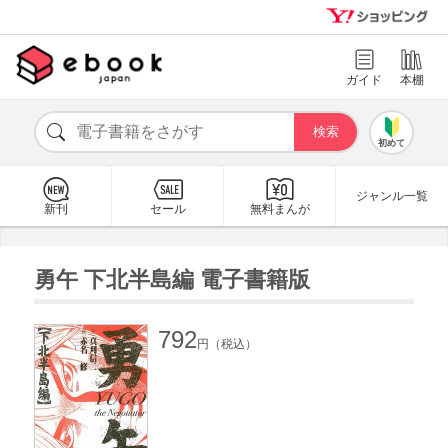
ガイド
本棚
初めて
ジャンル一覧
新刊
セール
無料まんが
勇午 下北半島編 電子書籍版
792
円（税込）