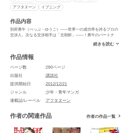
アフタヌーン
イブニング
作品内容
別府勇午（べっぷ・ゆうご）――世界一の成功率を誇るプロの
交渉人。次なる交渉相手は「北朝鮮」――！勇午のパートナ
ー・小暮（こぐれ）とその後輩・知里（ちり）が手にしたひと
つの携帯電話。その電話にかかってきた「北朝鮮」からの着信
が始まりだった。動き出す公安警察。執拗なまでに携帯を追う
作品情報
ヤクザ。そして、北朝鮮対日工作室のトップ、ユン・ミョンチ
ョル。小暮と知里の命を救うための勇午の交渉が始まる――。
ページ数
280ページ
出版社
講談社
提供開始日
2012/12/21
ジャンル
少年・青年マンガ
連載誌/レーベル
アフタヌーン
作者の関連作品
作者の作品一覧