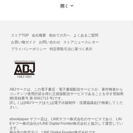
ストアTOP
会社概要
初めての方へ
よくあるご質問
お買い物ガイド
お問い合わせ
ストアニュースレター
プライバシーポリシー
特定商取引法に基づく表示
ABJマークは、この電子書店・電子書籍配信サービスが、著作権者から
コンテンツ使用許諾を得た正規版配信サービスであることを示す登録商
標(登録番号 第 6091713 号)です。
詳しくは[ABJマーク]または[電子出版制作・流通協議会]で検索してくだ
さい。
ebookjapan ヤフー店は、LINEヤフー株式会社のサービスであり、LIN
Eヤフー株式会社がLINE Digital Frontier株式会社と協力して運営してい
ます。
商品等の販売元は、LINE Digital Frontier株式会社です。