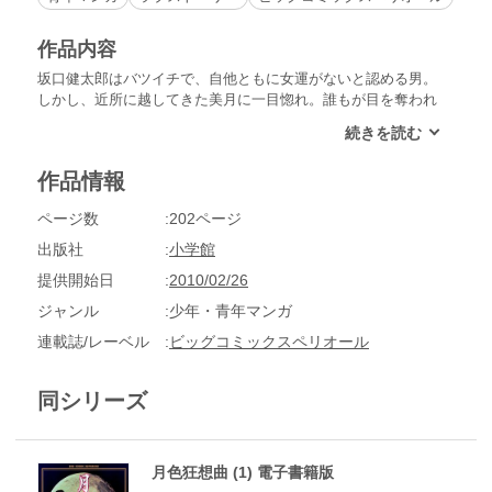
作品内容
坂口健太郎はバツイチで、自他ともに女運がないと認める男。
しかし、近所に越してきた美月に一目惚れ。誰もが目を奪われ
る美しさを持つ美月は、まさに「かぐや姫」のような女性。現
代の「かぐや姫」の心を射止めようと、男たちはアプローチす
るのだが…!?
作品情報
ページ数
202ページ
出版社
小学館
提供開始日
2010/02/26
ジャンル
少年・青年マンガ
連載誌/レーベル
ビッグコミックスペリオール
同シリーズ
月色狂想曲 (1) 電子書籍版