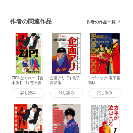
作者の関連作品
作者の作品一覧
ZIP!-なぐれー【合
企画アリ (1) 電子
ロボコック 電子書
本版】 (1) 電子書
書籍版
籍版
籍版
試し読み
試し読み
試し読み