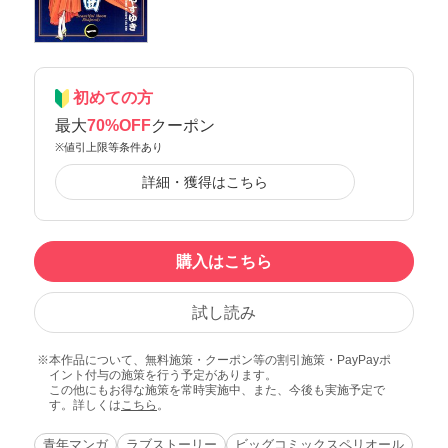
初めての方
最大
70%OFF
クーポン
※値引上限等条件あり
詳細・獲得はこちら
購入はこちら
試し読み
本作品について、無料施策・クーポン等の割引施策・PayPayポ
イント付与の施策を行う予定があります。
この他にもお得な施策を常時実施中、また、今後も実施予定で
す。詳しくは
こちら
。
青年マンガ
ラブストーリー
ビッグコミックスペリオール