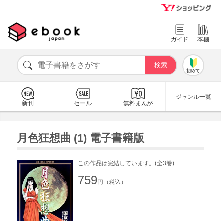
ガイド
本棚
初めて
ジャンル一覧
新刊
セール
無料まんが
月色狂想曲 (1) 電子書籍版
この作品は完結しています。(全3巻)
759
円（税込）