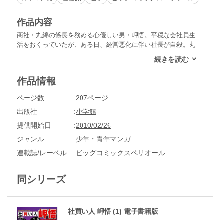
作品内容
商社・丸綿の係長を務める心優しい男・岬悟。平穏な会社員生
活をおくっていたが、ある日、経営悪化に伴い社長が自殺。丸
綿は米国投資会社に企業買収されてしまう！外資vs日本企業の
仁義なき戦いに、心優しき会社員ヒーロー・岬悟が立ち向か
う！企業買収戦国時代に贈る新・サラリーマンのバイブル!!
作品情報
ページ数
207ページ
出版社
小学館
提供開始日
2010/02/26
ジャンル
少年・青年マンガ
連載誌/レーベル
ビッグコミックスペリオール
同シリーズ
社買い人 岬悟 (1) 電子書籍版