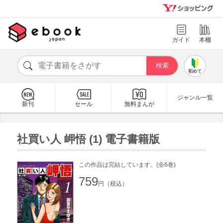
ガイド
本棚
初めて
ジャンル一覧
新刊
セール
無料まんが
社買い人 岬悟 (1) 電子書籍版
この作品は完結しています。(全6巻)
759
円（税込）