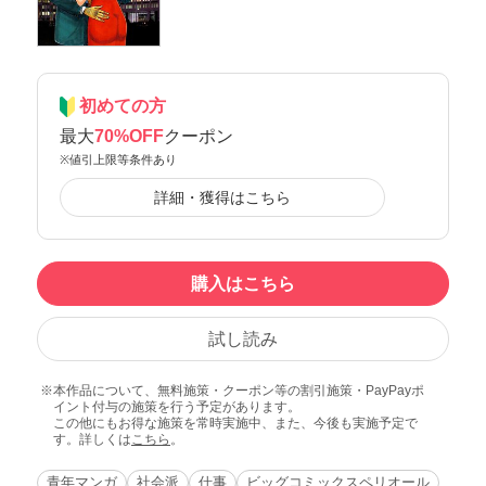
初めての方
最大
70%OFF
クーポン
※値引上限等条件あり
詳細・獲得はこちら
購入はこちら
試し読み
本作品について、無料施策・クーポン等の割引施策・PayPayポ
イント付与の施策を行う予定があります。
この他にもお得な施策を常時実施中、また、今後も実施予定で
す。詳しくは
こちら
。
青年マンガ
社会派
仕事
ビッグコミックスペリオール