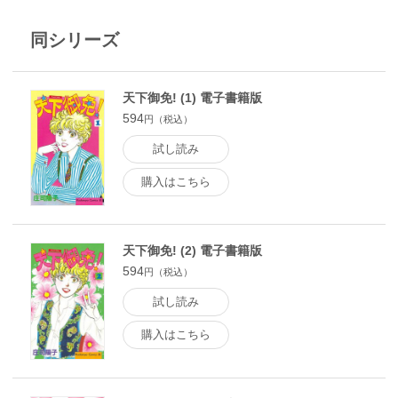
同シリーズ
天下御免! (1) 電子書籍版
594
円（税込）
試し読み
購入はこちら
天下御免! (2) 電子書籍版
594
円（税込）
試し読み
購入はこちら