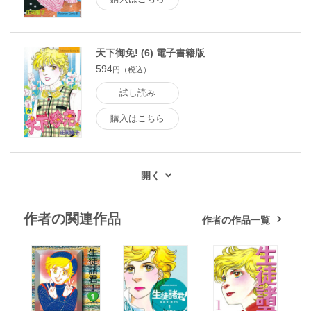
天下御免! (6) 電子書籍版
594
円（税込）
試し読み
購入はこちら
作者の関連作品
作者の作品一覧