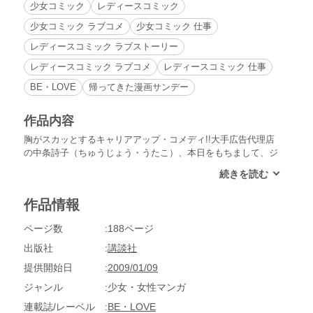
少女コミック
レディースコミック
少女コミック ラブコメ
少女コミック 仕事
レディースコミック ラブストーリー
レディースコミック ラブコメ
レディースコミック 仕事
BE・LOVE
帰ってきた漫画サンデー
作品内容
胸がスカッとするキャリアアップ・コメディ!!大手広告代理店
の中条詩子（ちゅうじょう・うたこ）、本日をもちまして、ジ
ミ～な部署からいいオトコだらけの花形部署に異動でありま
す!!期待いっぱいの詩子が部署で出会ったのは、アメリカ仕込
みの鼻持ちならないキャリアガール＝小幡毬子（おばた・まり
作品情報
こ）に、カタブツの先輩OL＝松浦早苗（まつうら・さな
え）。個性バラバラの３人娘が、ムジュンしまくりの「オトコ
ページ数
188ページ
社会」に一大旋風……吹かせちゃう!!
出版社
講談社
提供開始日
2009/01/09
ジャンル
少女・女性マンガ
連載誌/レーベル
BE・LOVE