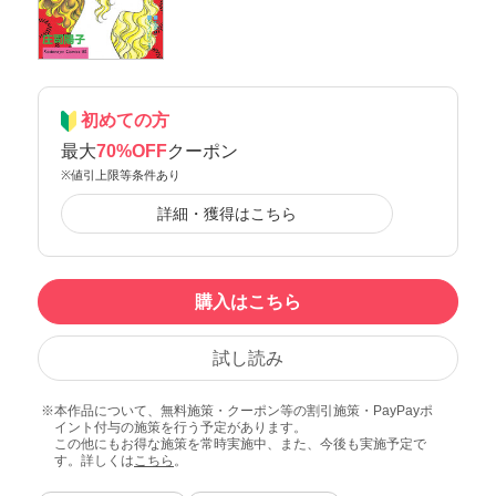
初めての方
最大
70%OFF
クーポン
※値引上限等条件あり
詳細・獲得はこちら
購入はこちら
試し読み
本作品について、無料施策・クーポン等の割引施策・PayPayポ
イント付与の施策を行う予定があります。
この他にもお得な施策を常時実施中、また、今後も実施予定で
す。詳しくは
こちら
。