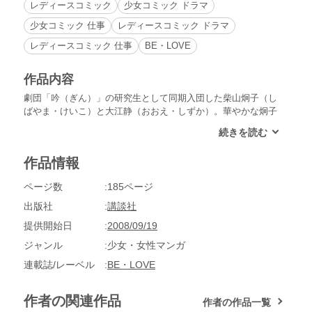
レディースコミック
少女コミック ドラマ
少女コミック 仕事
レディースコミック ドラマ
レディースコミック 仕事
BE・LOVE
作品内容
劇団「吟（ぎん）」の研究生として同期入団した柴山炯子（し
ばやま・けいこ）と大江静（おおえ・しずか）。華やかな炯子
と対照的で清楚な印象の静。しかし、その見た目とは違い、男
を踏み台にしてのし上がっていく静の生き方に激しい反発を覚
えた炯子は、いつしか自分も同じように生きる道を選ぶ。スキ
作品情報
ャンダルを利用して静を家庭に送り込んだ炯子。しかしライバ
ルを失い、生きがいをなくした彼女は、静を復帰させるため彼
ページ数
185ページ
女の夫と寝る……。２人の女優の火花を散らすような壮絶な生
き方が感動を呼ぶ！
出版社
講談社
提供開始日
2008/09/19
ジャンル
少女・女性マンガ
連載誌/レーベル
BE・LOVE
作者の関連作品
作者の作品一覧