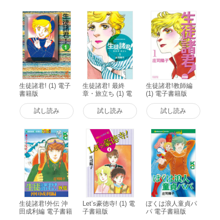
生徒諸君! (1) 電子
生徒諸君! 最終
生徒諸君!教師編
書籍版
章・旅立ち (1) 電
(1) 電子書籍版
子書籍版
試し読み
試し読み
試し読み
生徒諸君!外伝 沖
Let’s豪徳寺! (1) 電
ぼくは浪人童貞パ
田成利編 電子書籍
子書籍版
パ 電子書籍版
版