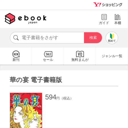
ガイド
本棚
初めて
ジャンル一覧
新刊
セール
無料まんが
華の宴 電子書籍版
594
円（税込）