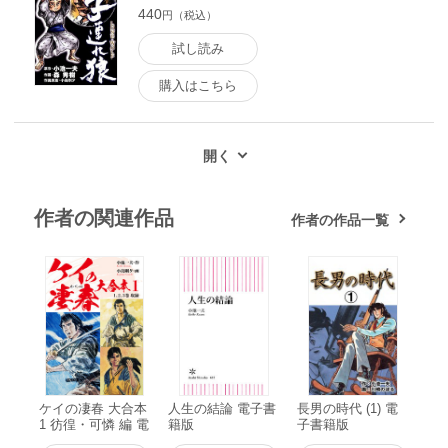
440
円（税込）
試し読み
購入はこちら
作者の関連作品
作者の作品一覧
ケイの凄春 大合本
人生の結論 電子書
長男の時代 (1) 電
1 彷徨・可憐 編 電
籍版
子書籍版
子書籍版