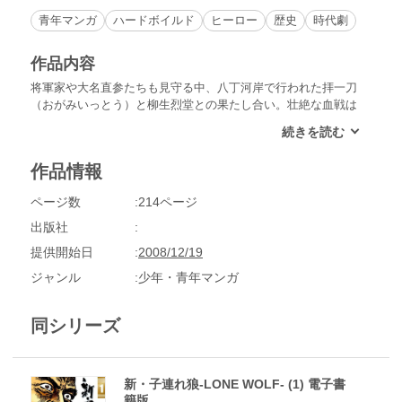
青年マンガ
ハードボイルド
ヒーロー
歴史
時代劇
作品内容
将軍家や大名直参たちも見守る中、八丁河岸で行われた拝一刀
（おがみいっとう）と柳生烈堂との果たし合い。壮絶な血戦は
相討ちに終わり、人々は父の前に立ちつくす幼子・大五郎に哀
れを感じながらも、誰ひとり遺体を葬ろうともせず去ってい
く。やがて、暗闇の中で力尽きて倒れた大五郎の前に、ひとり
作品情報
の武士が通りかかり…。父の屍体の側に立ちつくしていた大五
郎が示現流始祖・東郷重位と出会い、再び歩き始めた――時代
ページ数
214ページ
劇画史に残る名作『子連れ狼』新シリーズ!!
出版社
提供開始日
2008/12/19
ジャンル
少年・青年マンガ
同シリーズ
新・子連れ狼-LONE WOLF- (1) 電子書
籍版