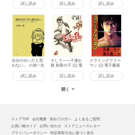
試し読み
試し読み
試し読み
自分のせいだと思
そして――子連れ
クライングフリー
わない。 小池一夫
狼 刺客の子 (1) 電
マン (1) 電子書籍
の人間関係に執着
子書籍版
版
しない233の言葉
試し読み
試し読み
試し読み
電子書籍版
ストアTOP
会社概要
初めての方へ
よくあるご質問
お買い物ガイド
お問い合わせ
ストアニュースレター
プライバシーポリシー
特定商取引法に基づく表示