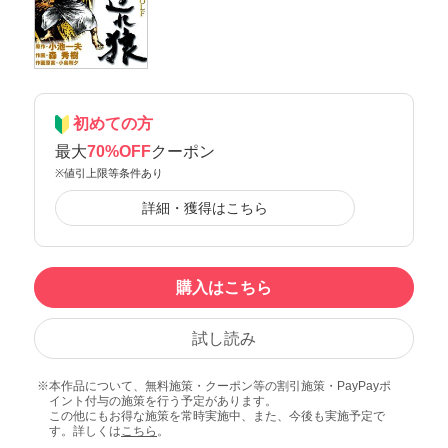
初めての方
最大
70%OFF
クーポン
※値引上限等条件あり
詳細・獲得はこちら
購入はこちら
試し読み
本作品について、無料施策・クーポン等の割引施策・PayPayポ
イント付与の施策を行う予定があります。
この他にもお得な施策を常時実施中、また、今後も実施予定で
す。詳しくは
こちら
。