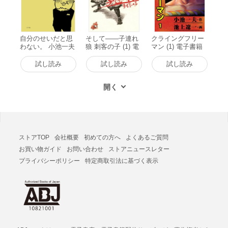
自分のせいだと思
そして――子連れ
クライングフリー
わない。 小池一夫
狼 刺客の子 (1) 電
マン (1) 電子書籍
の人間関係に執着
子書籍版
版
しない233の言葉
試し読み
試し読み
試し読み
電子書籍版
ストアTOP
会社概要
初めての方へ
よくあるご質問
お買い物ガイド
お問い合わせ
ストアニュースレター
プライバシーポリシー
特定商取引法に基づく表示