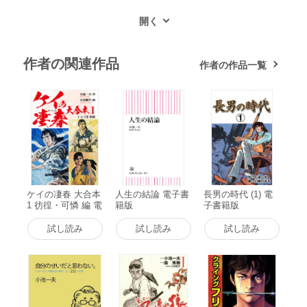
作者の関連作品
作者の作品一覧
ケイの凄春 大合本
人生の結論 電子書
長男の時代 (1) 電
1 彷徨・可憐 編 電
籍版
子書籍版
子書籍版
試し読み
試し読み
試し読み