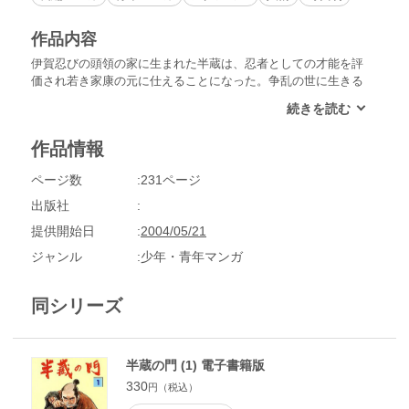
作品内容
伊賀忍びの頭領の家に生まれた半蔵は、忍者としての才能を評
価され若き家康の元に仕えることになった。争乱の世に生きる
男たちを描いた一大戦国絵巻が今幕をあける！
作品情報
ページ数
231ページ
出版社
提供開始日
2004/05/21
ジャンル
少年・青年マンガ
同シリーズ
半蔵の門 (1) 電子書籍版
330
円（税込）