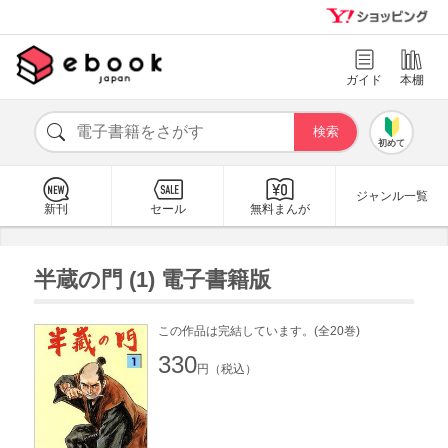
ガイド
本棚
初めて
ジャンル一覧
新刊
セール
無料まんが
半蔵の門 (1) 電子書籍版
この作品は完結しています。(全20巻)
330
円（税込）