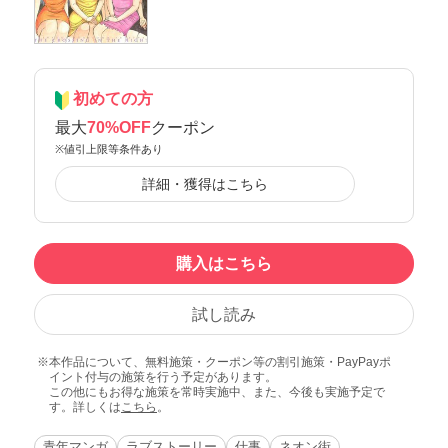
初めての方
最大
70%OFF
クーポン
※値引上限等条件あり
詳細・獲得はこちら
購入はこちら
試し読み
本作品について、無料施策・クーポン等の割引施策・PayPayポ
イント付与の施策を行う予定があります。
この他にもお得な施策を常時実施中、また、今後も実施予定で
す。詳しくは
こちら
。
青年マンガ
ラブストーリー
仕事
ネオン街