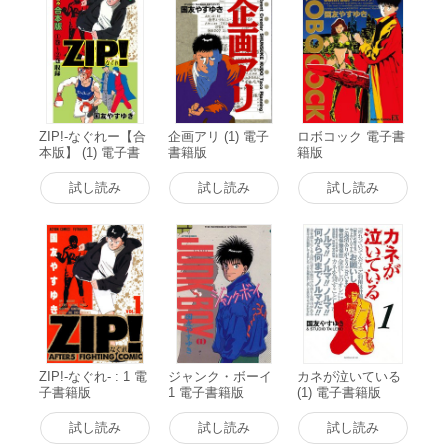
ZIP!-なぐれー【合
企画アリ (1) 電子
ロボコック 電子書
本版】 (1) 電子書
書籍版
籍版
籍版
試し読み
試し読み
試し読み
ZIP!-なぐれ- : 1 電
ジャンク・ボーイ
カネが泣いている
子書籍版
1 電子書籍版
(1) 電子書籍版
試し読み
試し読み
試し読み