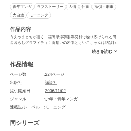
青年マンガ
ラブストーリー
人情
仕事
探偵・刑事
大自然
モーニング
作品内容
うえやまとちが描く、福岡県浮羽群浮羽村で繰り広げられる田
舎暮らしグラフィティ！両想いの岩本とけいこちゃんは結ばれ
るのか!?『大字・字・ばさら駐在所』、ここに完結！『ごっち
んライフ』全６話収録。
作品情報
ページ数
224ページ
出版社
講談社
提供開始日
2006/11/02
ジャンル
少年・青年マンガ
連載誌/レーベル
モーニング
同シリーズ