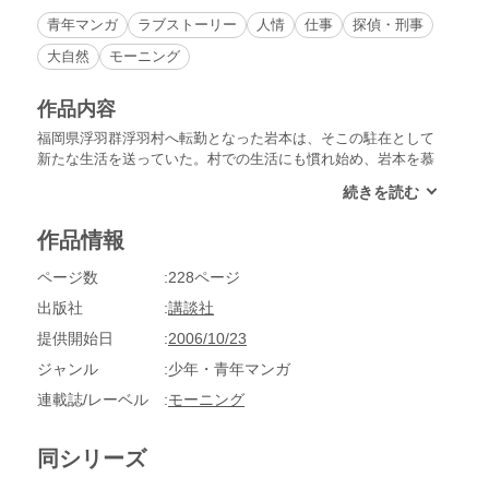
青年マンガ
ラブストーリー
人情
仕事
探偵・刑事
大自然
モーニング
作品内容
福岡県浮羽群浮羽村へ転勤となった岩本は、そこの駐在として
新たな生活を送っていた。村での生活にも慣れ始め、岩本を慕
って村へ来たけいこちゃんとの関係に変化が……？
作品情報
ページ数
228ページ
出版社
講談社
提供開始日
2006/10/23
ジャンル
少年・青年マンガ
連載誌/レーベル
モーニング
同シリーズ