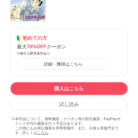
初めての方
最大
70%OFF
クーポン
※値引上限等条件あり
詳細・獲得はこちら
購入はこちら
試し読み
本作品について、無料施策・クーポン等の割引施策・PayPayポ
イント付与の施策を行う予定があります。
この他にもお得な施策を常時実施中、また、今後も実施予定で
す。詳しくは
こちら
。