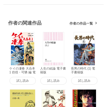
作者の関連作品
作者の作品一覧
ケイの凄春 大合本
人生の結論 電子書
長男の時代 (1) 電
1 彷徨・可憐 編 電
籍版
子書籍版
子書籍版
試し読み
試し読み
試し読み