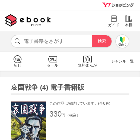
ガイド
本棚
初めて
ジャンル一覧
新刊
セール
無料まんが
哀国戦争 (4) 電子書籍版
この作品は完結しています。(全6巻)
330
円（税込）