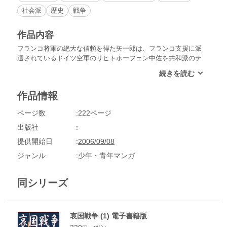
社会派
歴史
戦争
作品内容
フランコ将軍の絶大な信頼を得た矢一郎は、フランコ支援に派
遣されているドイツ空軍のリヒトホーフェン中佐を共和派のテ
ロから護る用心棒を引き受ける。そこへやってきたのはソ連の
戦闘機だった…。
作品情報
ページ数
222ページ
出版社
提供開始日
2006/09/08
ジャンル
少年・青年マンガ
同シリーズ
哀国戦争 (1) 電子書籍版