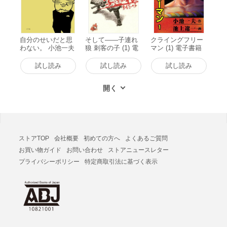
自分のせいだと思
そして――子連れ
クライングフリー
わない。 小池一夫
狼 刺客の子 (1) 電
マン (1) 電子書籍
の人間関係に執着
子書籍版
版
しない233の言葉
試し読み
試し読み
試し読み
電子書籍版
ストアTOP
会社概要
初めての方へ
よくあるご質問
お買い物ガイド
お問い合わせ
ストアニュースレター
プライバシーポリシー
特定商取引法に基づく表示