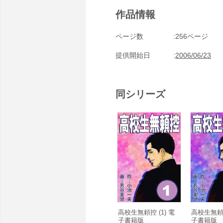
作品情報
ページ数
256ページ
提供開始日
2006/06/23
同シリーズ
高校生無頼控 (1) 電
高校生無頼控
子書籍版
子書籍版