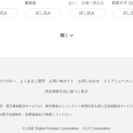
書籍版
ない。 小池一夫の人
刺客の子 (1
間関係に執着しない2
籍版
33の言葉 電子書籍版
読み
試し読み
試し読み
試し
めての方へ
よくあるご質問
お買い物ガイド
お問い合わせ
ストアニュースレ
特定商取引法に基づく表示
書店・電子書籍配信サービスが、著作権者からコンテンツ使用許諾を得た正規版配信サービスであ
たは[電子出版制作・流通協議会]で検索してください。
© LINE Digital Frontier Corporation © LY Corporation