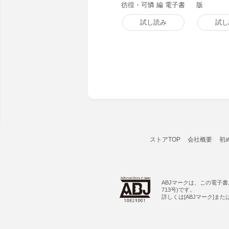
彷徨・可憐 編 電子書
版
籍版
試し読み
試し
ストアTOP
会社概要
初
ABJマークは、この電子
713号)です。
詳しくは[ABJマーク]ま