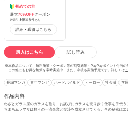
初めての方
最大
70%OFF
クーポン
※値引上限等条件あり
詳細・獲得はこちら
購入はこちら
試し読み
本作品について、無料施策・クーポン等の割引施策・PayPayポイント付与
この他にもお得な施策を常時実施中、また、今後も実施予定です。詳しくは
長編マンガ
青年マンガ
ハードボイルド
ヒーロー
社会派
学
作品内容
わざとガラス屋のガラスを割り、お詫びにガラスを売り歩く仕事を手伝う
ちまちムラマサは数々の一流企業と交渉を成立させてくる。その秘密はエ
が目をつけたガラス屋の女店主との恋の行方は…？