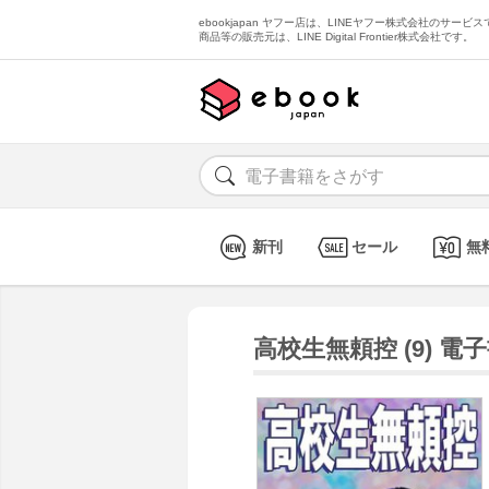
ebookjapan ヤフー店は、LINEヤフー株式会社のサービスで
商品等の販売元は、LINE Digital Frontier株式会社です。
新刊
セール
無
高校生無頼控 (9) 電