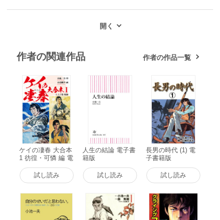
作者の関連作品
作者の作品一覧
ケイの凄春 大合本
人生の結論 電子書
長男の時代 (1) 電
1 彷徨・可憐 編 電
籍版
子書籍版
子書籍版
試し読み
試し読み
試し読み