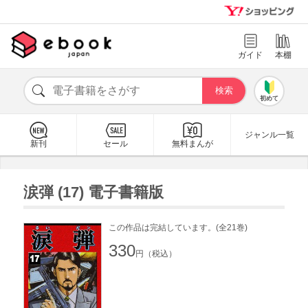
ガイド
本棚
初めて
ジャンル一覧
新刊
セール
無料まんが
涙弾 (17) 電子書籍版
この作品は完結しています。(全21巻)
330
円（税込）