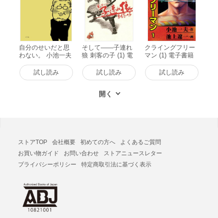
自分のせいだと思
そして――子連れ
クライングフリー
わない。 小池一夫
狼 刺客の子 (1) 電
マン (1) 電子書籍
の人間関係に執着
子書籍版
版
しない233の言葉
試し読み
試し読み
試し読み
電子書籍版
ストアTOP
会社概要
初めての方へ
よくあるご質問
お買い物ガイド
お問い合わせ
ストアニュースレター
プライバシーポリシー
特定商取引法に基づく表示