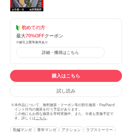
初めての方
最大
70%OFF
クーポン
※値引上限等条件あり
詳細・獲得はこちら
購入はこちら
試し読み
本作品について、無料施策・クーポン等の割引施策・PayPayポ
イント付与の施策を行う予定があります。
この他にもお得な施策を常時実施中、また、今後も実施予定で
す。詳しくは
こちら
。
長編マンガ
青年マンガ
アクション
ラブストーリー