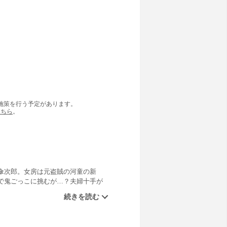
の施策を行う予定があります。
こちら
。
傘次郎。女房は元盗賊の河童の新
で鬼ごっこに挑むが…？夫婦十手が