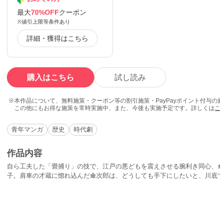
最大
70%OFF
クーポン
※値引上限等条件あり
詳細・獲得はこちら
購入はこちら
試し読み
本作品について、無料施策・クーポン等の割引施策・PayPayポイント付与
この他にもお得な施策を常時実施中、また、今後も実施予定です。詳しくは
青年マンガ
歴史
時代劇
作品内容
自ら工夫した「畳捕り」の技で、江戸の悪どもを震えさせる腕利き同心、
子。肩車の才蔵に惚れ込んだ傘次郎は、どうしても手下にしたいと、川底
謎を解く痛快捕物時代劇!!