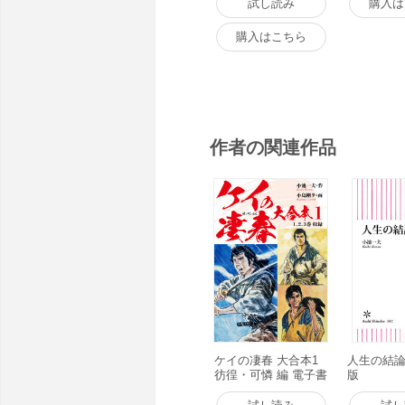
試し読み
購入は
購入はこちら
作者の関連作品
ケイの凄春 大合本1
人生の結論
彷徨・可憐 編 電子書
版
籍版