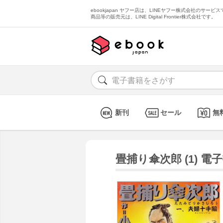
ebookjapan ヤフー店は、LINEヤフー株式会社のサービスで
商品等の販売元は、LINE Digital Frontier株式会社です。
新刊
セール
無
畳捕り傘次郎 (1) 電