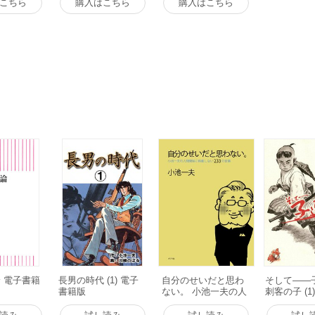
こちら
購入はこちら
購入はこちら
 電子書籍
長男の時代 (1) 電子
自分のせいだと思わ
そして――
書籍版
ない。 小池一夫の人
刺客の子 (1
間関係に執着しない2
籍版
33の言葉 電子書籍版