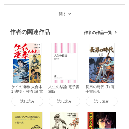
作者の関連作品
作者の作品一覧
ケイの凄春 大合本
人生の結論 電子書
長男の時代 (1) 電
1 彷徨・可憐 編 電
籍版
子書籍版
子書籍版
試し読み
試し読み
試し読み