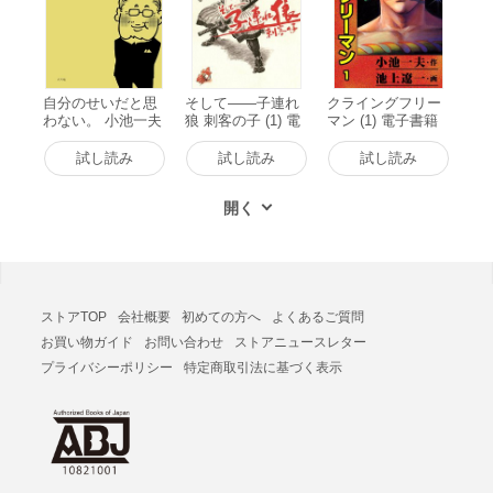
自分のせいだと思
そして――子連れ
クライングフリー
わない。 小池一夫
狼 刺客の子 (1) 電
マン (1) 電子書籍
の人間関係に執着
子書籍版
版
しない233の言葉
試し読み
試し読み
試し読み
電子書籍版
ストアTOP
会社概要
初めての方へ
よくあるご質問
お買い物ガイド
お問い合わせ
ストアニュースレター
プライバシーポリシー
特定商取引法に基づく表示