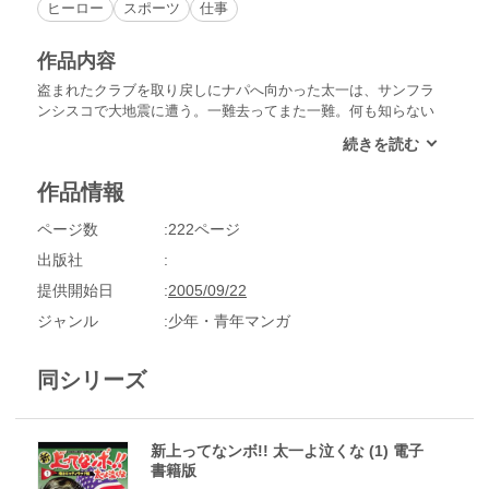
ヒーロー
スポーツ
仕事
作品内容
盗まれたクラブを取り戻しにナパへ向かった太一は、サンフラ
ンシスコで大地震に遭う。一難去ってまた一難。何も知らない
見ず知らずの地でたくさんの人に助けられ、やっとこさミニツ
アーに出場することになった太一だが……。
作品情報
ページ数
222ページ
出版社
提供開始日
2005/09/22
ジャンル
少年・青年マンガ
同シリーズ
新上ってなンボ!! 太一よ泣くな (1) 電子
書籍版