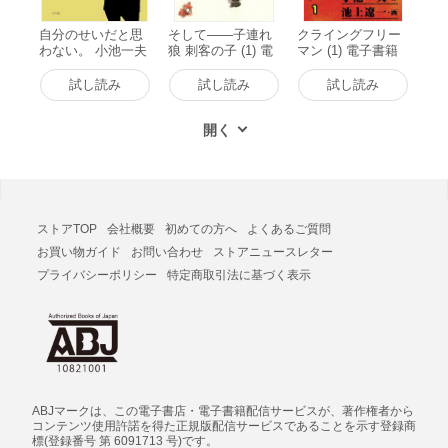
自分のせいだと思
そして――子連れ
クライングフリー
わない。 小池一夫
狼 刺客の子 (1) 電
マン (1) 電子書籍
の人間関係に執着
子書籍版
版
しない233の言葉
試し読み
試し読み
試し読み
電子書籍版
ストアTOP
会社概要
初めての方へ
よくあるご質問
お買い物ガイド
お問い合わせ
ストアニュースレター
プライバシーポリシー
特定商取引法に基づく表示
ABJマークは、この電子書店・電子書籍配信サービスが、著作権者から
コンテンツ使用許諾を得た正規版配信サービスであることを示す登録商
標(登録番号 第 6091713 号)です。