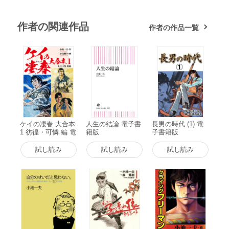
作者の関連作品
作者の作品一覧
ケイの凄春 大合本
人生の結論 電子書
長男の時代 (1) 電
1 彷徨・可憐 編 電
籍版
子書籍版
子書籍版
試し読み
試し読み
試し読み