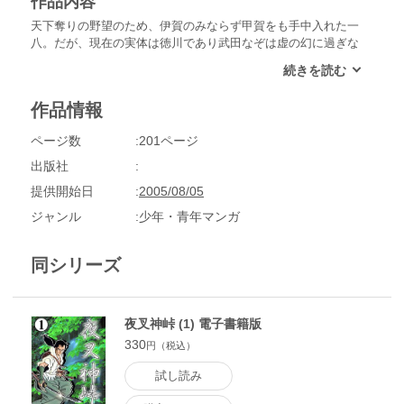
作品内容
天下奪りの野望のため、伊賀のみならず甲賀をも手中入れた一
八。だが、現在の実体は徳川であり武田なぞは虚の幻に過ぎな
いことをはっきりと思い知る。虚は虚であって、それが実に転
ずることは百年の歳月を費やしても叶わぬと…。野望を捨てた
一八は、愛する髪餅をひろうため故郷の夜叉神峠へと戻るのだ
作品情報
が…。
ページ数
201ページ
出版社
提供開始日
2005/08/05
ジャンル
少年・青年マンガ
同シリーズ
夜叉神峠 (1) 電子書籍版
330
円（税込）
試し読み