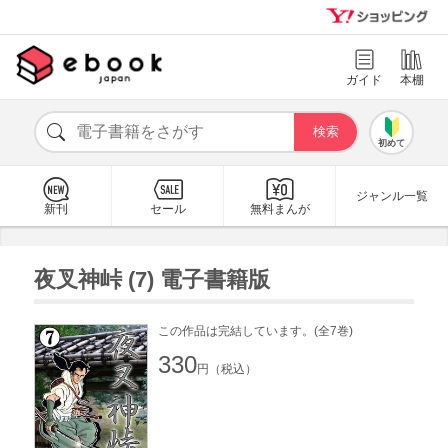
ガイド
本棚
初めて
ジャンル一覧
新刊
セール
無料まんが
夜叉神峠 (7) 電子書籍版
この作品は完結しています。(全7巻)
330
円（税込）