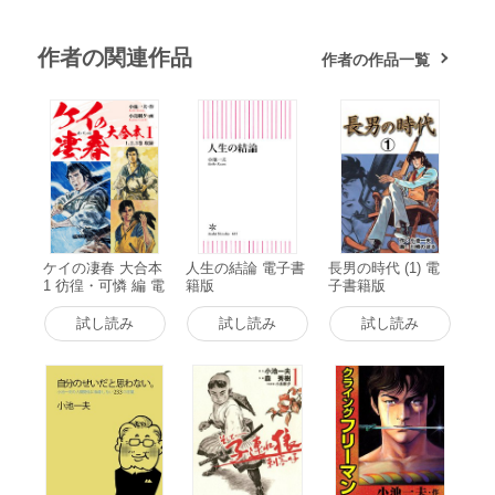
作者の関連作品
作者の作品一覧
ケイの凄春 大合本
人生の結論 電子書
長男の時代 (1) 電
1 彷徨・可憐 編 電
籍版
子書籍版
子書籍版
試し読み
試し読み
試し読み