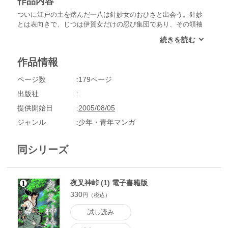
作品内容
ついに江戸の土を踏んだ一八は針妙女のおひさと出会う。針妙
とは表向きで、じつは伊賀女だけの忍び集団であり、その領袖
であるおひさに認めらた一八は伊賀屋敷にて大浄助こと服部半
蔵へのお目通しを許される。一八を武田の人間と疑う半蔵は、
「糞底」と呼ばれる地下牢に閉じ込めその正体を探ろうとす
作品情報
る。
ページ数
179ページ
出版社
提供開始日
2005/08/05
ジャンル
少年・青年マンガ
同シリーズ
夜叉神峠 (1) 電子書籍版
330
円（税込）
試し読み