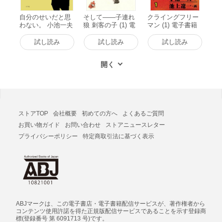
自分のせいだと思
そして――子連れ
クライングフリー
わない。 小池一夫
狼 刺客の子 (1) 電
マン (1) 電子書籍
の人間関係に執着
子書籍版
版
しない233の言葉
試し読み
試し読み
試し読み
電子書籍版
ストアTOP
会社概要
初めての方へ
よくあるご質問
お買い物ガイド
お問い合わせ
ストアニュースレター
プライバシーポリシー
特定商取引法に基づく表示
ABJマークは、この電子書店・電子書籍配信サービスが、著作権者から
コンテンツ使用許諾を得た正規版配信サービスであることを示す登録商
標(登録番号 第 6091713 号)です。