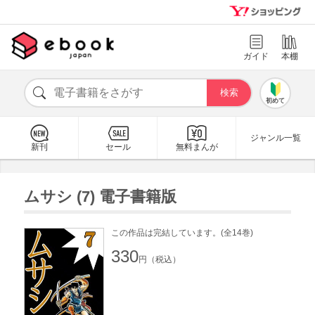
ガイド
本棚
初めて
ジャンル一覧
新刊
セール
無料まんが
ムサシ (7) 電子書籍版
この作品は完結しています。(全14巻)
330
円（税込）