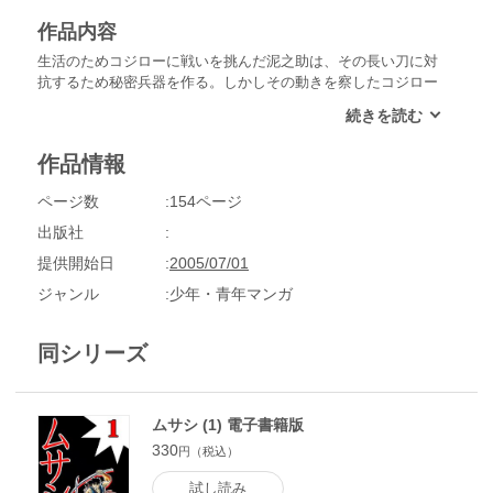
作品内容
生活のためコジローに戦いを挑んだ泥之助は、その長い刀に対
抗するため秘密兵器を作る。しかしその動きを察したコジロー
は、泥之助の弟を人質に取り秘密を聞き出してしまう。秘密を
知られ、健闘むなしく敗れた泥之助。かつて勝負を避けた親友
である彼の悲報を聞いたムサシは…？
作品情報
ページ数
154ページ
出版社
提供開始日
2005/07/01
ジャンル
少年・青年マンガ
同シリーズ
ムサシ (1) 電子書籍版
330
円（税込）
試し読み