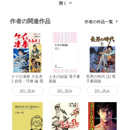
作者の関連作品
作者の作品一覧
ケイの凄春 大合本
人生の結論 電子書
長男の時代 (1) 電
1 彷徨・可憐 編 電
籍版
子書籍版
子書籍版
試し読み
試し読み
試し読み