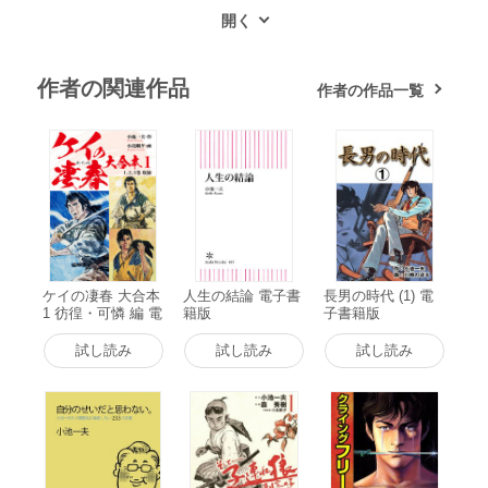
作者の関連作品
作者の作品一覧
ケイの凄春 大合本
人生の結論 電子書
長男の時代 (1) 電
1 彷徨・可憐 編 電
籍版
子書籍版
子書籍版
試し読み
試し読み
試し読み