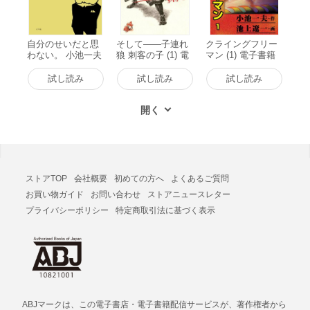
自分のせいだと思
そして――子連れ
クライングフリー
わない。 小池一夫
狼 刺客の子 (1) 電
マン (1) 電子書籍
の人間関係に執着
子書籍版
版
しない233の言葉
試し読み
試し読み
試し読み
電子書籍版
ストアTOP
会社概要
初めての方へ
よくあるご質問
お買い物ガイド
お問い合わせ
ストアニュースレター
プライバシーポリシー
特定商取引法に基づく表示
ABJマークは、この電子書店・電子書籍配信サービスが、著作権者から