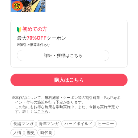
初めての方
最大
70%OFF
クーポン
※値引上限等条件あり
詳細・獲得はこちら
購入はこちら
本作品について、無料施策・クーポン等の割引施策・PayPayポ
イント付与の施策を行う予定があります。
この他にもお得な施策を常時実施中、また、今後も実施予定で
す。詳しくは
こちら
。
長編マンガ
青年マンガ
ハードボイルド
ヒーロー
人情
歴史
時代劇