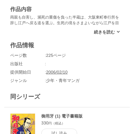
作品内容
両親も自害し、瀕死の重傷を負った半蔵は、大阪東町奉行所を
辞し江戸へ戻る道を選ぶ。生死の境をさまよいながら江戸を目
指す半蔵。しかし道中に出会った音無し文次郎、あおいと名乗
る二人組に命を助けられる。
作品情報
ページ数
225ページ
出版社
提供開始日
2006/02/10
ジャンル
少年・青年マンガ
同シリーズ
御用牙 (1) 電子書籍版
330
円（税込）
試し読み