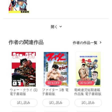
作者の関連作品
作者の作品一覧
30％OFF
30％OFF
ウォー・クライ (1)
ファイター 1巻 電
竜崎遼児短期連載
電子書籍版
子書籍版
作品集 電子書籍版
試し読み
試し読み
試し読み