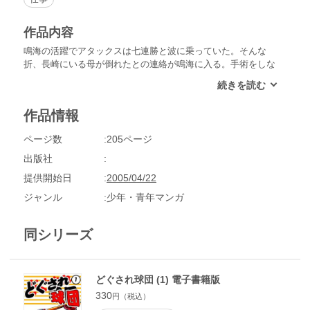
作品内容
鳴海の活躍でアタックスは七連勝と波に乗っていた。そんな
折、長崎にいる母が倒れたとの連絡が鳴海に入る。手術をしな
ければ助からない容態にもかかわらず、鳴海は母の元へは帰ろ
うとせず、試合に出ることを選らぶ。「母親が5分と5分の手術
を受けているなら、自分も野球生命を賭けて打つ」自分が打て
作品情報
ば母の病気も治るはずだと一打に賭け試合にのぞむ。
ページ数
205ページ
出版社
提供開始日
2005/04/22
ジャンル
少年・青年マンガ
同シリーズ
どぐされ球団 (1) 電子書籍版
330
円（税込）