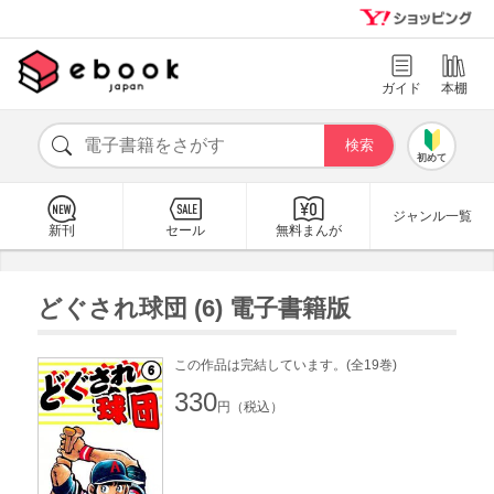
ガイド
本棚
初めて
ジャンル一覧
新刊
セール
無料まんが
どぐされ球団 (6) 電子書籍版
この作品は完結しています。(全19巻)
330
円（税込）