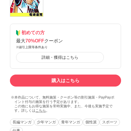
初めての方
最大
70%OFF
クーポン
※値引上限等条件あり
詳細・獲得はこちら
購入はこちら
本作品について、無料施策・クーポン等の割引施策・PayPayポ
イント付与の施策を行う予定があります。
この他にもお得な施策を常時実施中、また、今後も実施予定で
す。詳しくは
こちら
。
長編マンガ
少年マンガ
青年マンガ
個性派
スポーツ
仕事