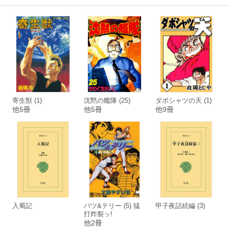
寄生獣 (1)
沈黙の艦隊 (25)
ダボシャツの天 (1)
他5冊
他5冊
他9冊
入蜀記
バツ&テリー (5) 猛
甲子夜話続編 (3)
打炸裂ッ!
他2冊