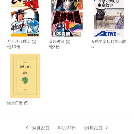
どぐされ球団 (1)
最終教師 (1)
五感で楽しむ東京散
歩
他10冊
他3冊
慊堂日暦 (5)
04月22日
04月23日
04月21日