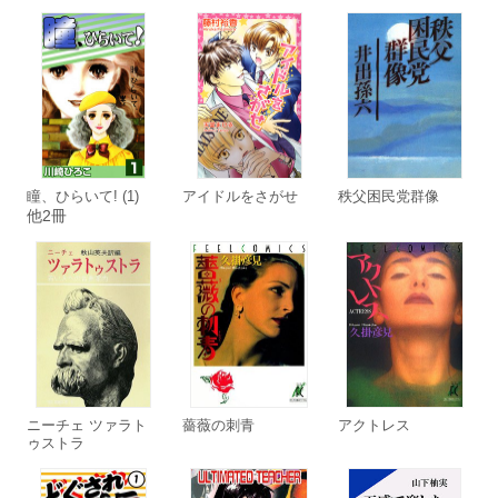
瞳、ひらいて! (1)
アイドルをさがせ
秩父困民党群像
他2冊
ニーチェ ツァラト
薔薇の刺青
アクトレス
ゥストラ