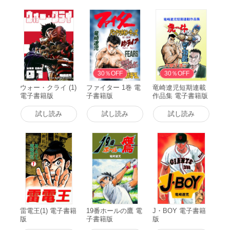
30％OFF
30％OFF
ウォー・クライ (1)
ファイター 1巻 電
竜崎遼児短期連載
電子書籍版
子書籍版
作品集 電子書籍版
試し読み
試し読み
試し読み
雷電王(1) 電子書籍
19番ホールの鷹 電
J・BOY 電子書籍
版
子書籍版
版