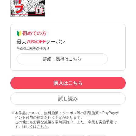
初めての方
最大
70%OFF
クーポン
※値引上限等条件あり
詳細・獲得はこちら
購入はこちら
試し読み
本作品について、無料施策・クーポン等の割引施策・PayPayポ
イント付与の施策を行う予定があります。
この他にもお得な施策を常時実施中、また、今後も実施予定で
す。詳しくは
こちら
。