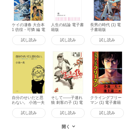
ケイの凄春 大合本
人生の結論 電子書
長男の時代 (1) 電
1 彷徨・可憐 編 電
籍版
子書籍版
子書籍版
試し読み
試し読み
試し読み
自分のせいだと思
そして――子連れ
クライングフリー
わない。 小池一夫
狼 刺客の子 (1) 電
マン (1) 電子書籍
の人間関係に執着
子書籍版
版
しない233の言葉
試し読み
試し読み
試し読み
電子書籍版