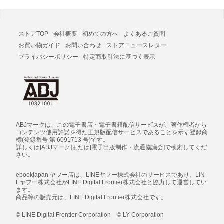
ストアTOP
会社概要
初めての方へ
よくあるご質問
お買い物ガイド
お問い合わせ
ストアニュースレター
プライバシーポリシー
特定商取引法に基づく表示
ABJマークは、この電子書店・電子書籍配信サービスが、著作権者から
コンテンツ使用許諾を得た正規版配信サービスであることを示す登録商
標(登録番号 第 6091713 号)です。
詳しくは[ABJマーク]または[電子出版制作・流通協議会]で検索してくだ
さい。
ebookjapan ヤフー店は、LINEヤフー株式会社のサービスであり、LIN
Eヤフー株式会社がLINE Digital Frontier株式会社と協力して運営してい
ます。
商品等の販売元は、LINE Digital Frontier株式会社です。
© LINE Digital Frontier Corporation © LY Corporation