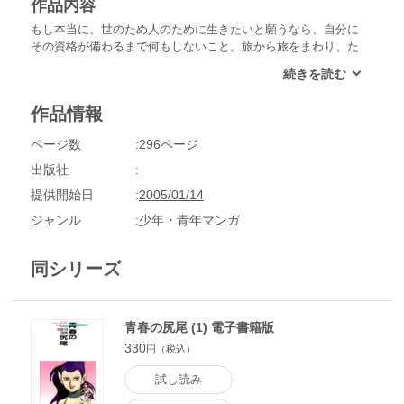
作品内容
もし本当に、世のため人のために生きたいと願うなら、自分に
その資格が備わるまで何もしないこと。旅から旅をまわり、た
だ人の世を見て歩くだけでよい。見たことで怒り、感じたこと
で苦しみ、触れることで喜び、別れることで哀しむだけでよ
い。それを知ってこそ初めて人々の上に立ち、真の平和を築く
作品情報
ための資格を得ることが出来るのだ。
ページ数
296ページ
出版社
提供開始日
2005/01/14
ジャンル
少年・青年マンガ
同シリーズ
青春の尻尾 (1) 電子書籍版
330
円（税込）
試し読み