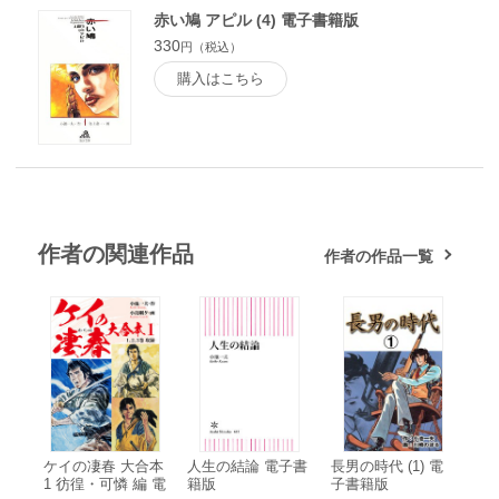
赤い鳩 アピル (4) 電子書籍版
330
円（税込）
購入はこちら
作者の関連作品
作者の作品一覧
ケイの凄春 大合本
人生の結論 電子書
長男の時代 (1) 電
1 彷徨・可憐 編 電
籍版
子書籍版