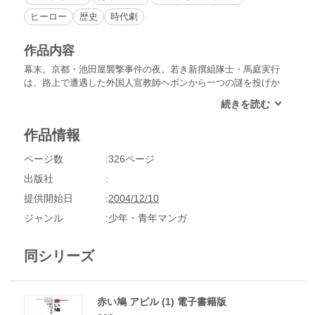
ヒーロー
歴史
時代劇
作品内容
幕末。京都・池田屋襲撃事件の夜。若き新撰組隊士・馬庭実行
は、路上で遭遇した外国人宣教師ヘボンから一つの謎を投げか
けられる。カゴメの唄の「カゴメ」の意味するものは？日本と
古代ユダヤを結ぶ接点とは？146年後に人類を滅亡に導くとい
う「最終戦争」（はるまげどン）の秘密。ヘボンの説得に反発
作品情報
しながらも「謎」に引きこまれていく実行。悠久の時を隔てた
運命の出会いは、人類の未来を変えることができるのか？
ページ数
326ページ
出版社
提供開始日
2004/12/10
ジャンル
少年・青年マンガ
同シリーズ
赤い鳩 アピル (1) 電子書籍版