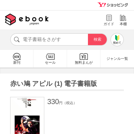
ガイド
本棚
初めて
ジャンル一覧
新刊
セール
無料まんが
赤い鳩 アピル (1) 電子書籍版
330
円（税込）