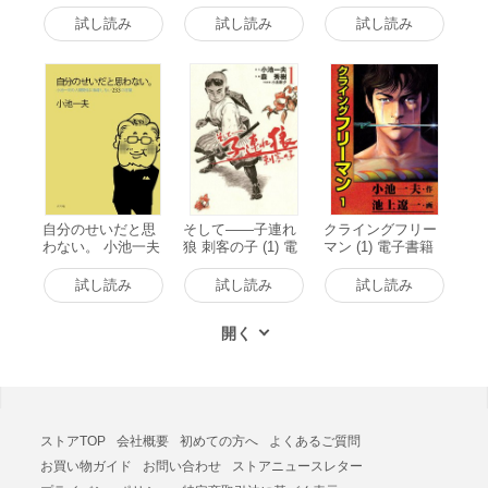
子書籍版
試し読み
試し読み
試し読み
自分のせいだと思
そして――子連れ
クライングフリー
わない。 小池一夫
狼 刺客の子 (1) 電
マン (1) 電子書籍
の人間関係に執着
子書籍版
版
しない233の言葉
試し読み
試し読み
試し読み
電子書籍版
ストアTOP
会社概要
初めての方へ
よくあるご質問
お買い物ガイド
お問い合わせ
ストアニュースレター