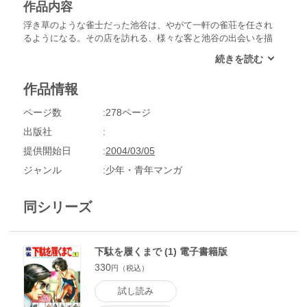
作品内容
浮き草のような雀士だった池谷は、やがて一軒の雀荘を任され
るようになる。その店を訪れる、様々な客と池谷の出会いを描
く、傑作麻雀劇画！
作品情報
ページ数
278ページ
出版社
提供開始日
2004/03/05
ジャンル
少年・青年マンガ
同シリーズ
下駄を履くまで (1) 電子書籍版
330
円（税込）
試し読み