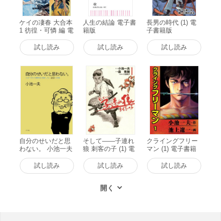
ケイの凄春 大合本
人生の結論 電子書
長男の時代 (1) 電
1 彷徨・可憐 編 電
籍版
子書籍版
子書籍版
試し読み
試し読み
試し読み
自分のせいだと思
そして――子連れ
クライングフリー
わない。 小池一夫
狼 刺客の子 (1) 電
マン (1) 電子書籍
の人間関係に執着
子書籍版
版
しない233の言葉
試し読み
試し読み
試し読み
電子書籍版