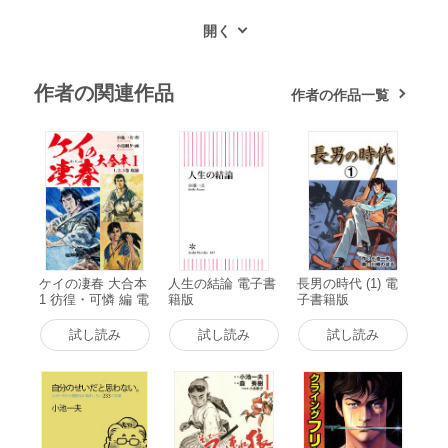
作者の関連作品
作者の作品一覧
ケイの凄春 大合本
人生の結論 電子書
長男の時代 (1) 電
1 彷徨・可憐 編 電
籍版
子書籍版
子書籍版
試し読み
試し読み
試し読み