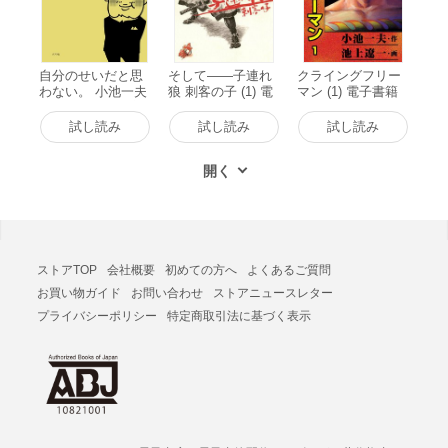
自分のせいだと思
そして――子連れ
クライングフリー
わない。 小池一夫
狼 刺客の子 (1) 電
マン (1) 電子書籍
の人間関係に執着
子書籍版
版
しない233の言葉
試し読み
試し読み
試し読み
電子書籍版
ストアTOP
会社概要
初めての方へ
よくあるご質問
お買い物ガイド
お問い合わせ
ストアニュースレター
プライバシーポリシー
特定商取引法に基づく表示