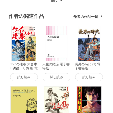
作者の関連作品
作者の作品一覧
ケイの凄春 大合本
人生の結論 電子書
長男の時代 (1) 電
1 彷徨・可憐 編 電
籍版
子書籍版
子書籍版
試し読み
試し読み
試し読み