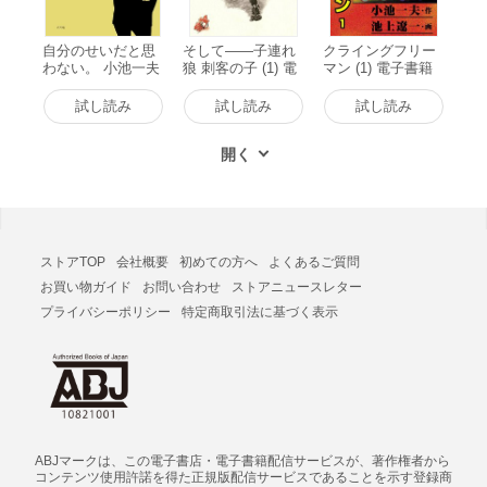
自分のせいだと思
そして――子連れ
クライングフリー
わない。 小池一夫
狼 刺客の子 (1) 電
マン (1) 電子書籍
の人間関係に執着
子書籍版
版
しない233の言葉
試し読み
試し読み
試し読み
電子書籍版
ストアTOP
会社概要
初めての方へ
よくあるご質問
お買い物ガイド
お問い合わせ
ストアニュースレター
プライバシーポリシー
特定商取引法に基づく表示
ABJマークは、この電子書店・電子書籍配信サービスが、著作権者から
コンテンツ使用許諾を得た正規版配信サービスであることを示す登録商