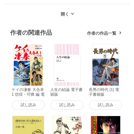
作者の関連作品
作者の作品一覧
ケイの凄春 大合本
人生の結論 電子書
長男の時代 (1) 電
1 彷徨・可憐 編 電
籍版
子書籍版
子書籍版
試し読み
試し読み
試し読み