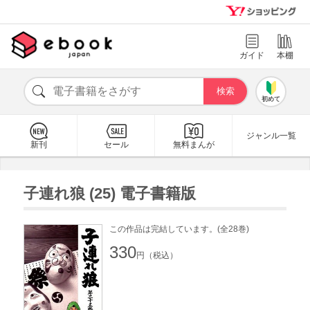
ガイド
本棚
初めて
ジャンル一覧
新刊
セール
無料まんが
子連れ狼 (25) 電子書籍版
この作品は完結しています。(全28巻)
330
円（税込）