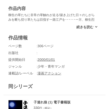
作品内容
柳生の草たちに非常の草触れが走る!築き上げた日々のしがら
みを断ち切り草たちは目指す一路江戸を･･････一方、柳生烈
堂は江戸城内に在って、阿部怪異の執拗な策略を受けていた!
作品情報
ページ数
306ページ
出版社
提供開始日
2000/01/01
ジャンル
少年・青年マンガ
連載誌/レーベル
漫画アクション
同シリーズ
子連れ狼 (1) 電子書籍版
330
円（税込）