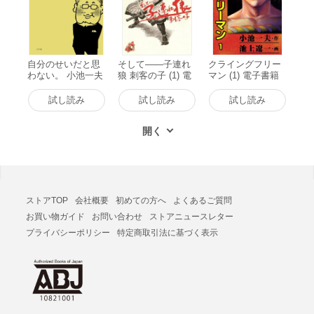
自分のせいだと思
そして――子連れ
クライングフリー
わない。 小池一夫
狼 刺客の子 (1) 電
マン (1) 電子書籍
の人間関係に執着
子書籍版
版
しない233の言葉
試し読み
試し読み
試し読み
電子書籍版
ストアTOP
会社概要
初めての方へ
よくあるご質問
お買い物ガイド
お問い合わせ
ストアニュースレター
プライバシーポリシー
特定商取引法に基づく表示