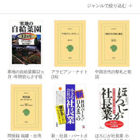
ジャンルで絞り込む
寒地の自給菜園12ヵ
アラビアン・ナイト
中国古代の祭礼と歌
月 -年間切らさず収
(16)
謡
穫し、おいしく加工
し貯蔵する-
問俗録 福建・台湾
新・社員・パートさ
ほろにが社長業 小