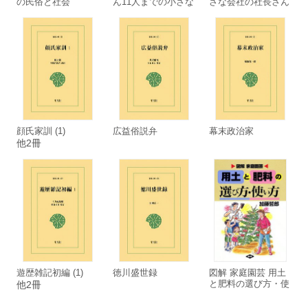
の民俗と社会
ん11人までの小さな
さな会社の社長さん
会社の社長業
のための・心の処方
箋
顔氏家訓 (1)
広益俗説弁
幕末政治家
他2冊
遊歴雑記初編 (1)
徳川盛世録
図解 家庭園芸 用土
と肥料の選び方・使
他2冊
い方