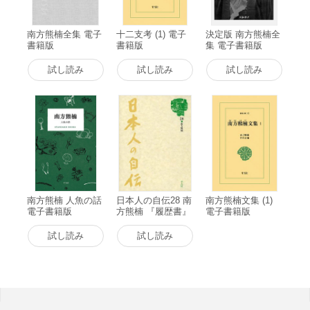
花開く音を聴く事針売りのこと毘沙門の名号に就いて再び毘沙
門に就て人柱の話秘魯国に漂著せる日本人武辺手段のこと水の
神としての田螺桃栗三年桃太郎伝説野生食用果実山婆の髪の毛
南方熊楠全集 電子
十二支考 (1) 電子
決定版 南方熊楠全
書籍版
書籍版
集 電子書籍版
試し読み
試し読み
試し読み
南方熊楠 人魚の話
日本人の自伝28 南
南方熊楠文集 (1)
電子書籍版
方熊楠 『履歴書』
電子書籍版
電子書籍版
試し読み
試し読み