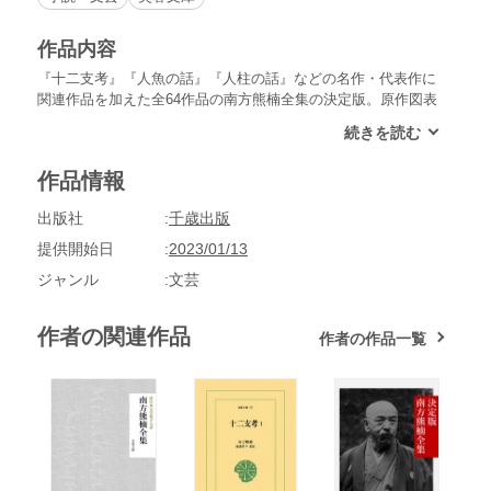
作品内容
『十二支考』『人魚の話』『人柱の話』などの名作・代表作に
関連作品を加えた全64作品の南方熊楠全集の決定版。原作図表
も可能な限り再現し、五十音順の目次一覧から読みたい作品を
すぐにお読みいただけます。●目次安宅関の弁慶イスノキに関
する里伝ウガという魚のこと失うた帳面を記憶力で書き復した
作品情報
人易の占いして金取り出だしたること江島記行大きな蟹の話お
月様の子守唄オニゲナ菌女順礼 並にサンヤレの事女の本名を
出版社
千歳出版
知らばその女を婚し得ること河童についてカシャンボのこと厠
で唾はくを忌むきのふけふの草花棄老伝説に就て蝙蝠および鳥
提供開始日
2023/01/13
類の花粉媒介につきて子供の背守と猿作文三篇屍愛について塩
ジャンル
文芸
に関する迷信鹿と緬羊邪視について十二支考 一 虎に関する
史話と伝説民俗 二 兎に関する民俗と伝説 三 田原藤太竜
宮入りの話 四 蛇に関する民俗と伝説 五 馬に関する民俗
作者の関連作品
作者の作品一覧
と伝説 六 羊に関する民俗と伝説 七 猴に関する伝説
八 鶏に関する伝説 九 犬に関する伝説 一〇 猪に関する
民俗と伝説 一一 鼠に関する民俗と信念情事を好く植物女性
における猥褻の文身神社合祀に関する意見睡人および死人の魂
入れ替わりし譚睡眠中に霊魂抜け出づとの迷信草花伝説詛言に
就て狸の金玉魂空中に倒懸すること通り魔の俗説虎が人に方術
を教えたこと泣き仏七種の菜粥日月中の想像動物人魚の話蓮の