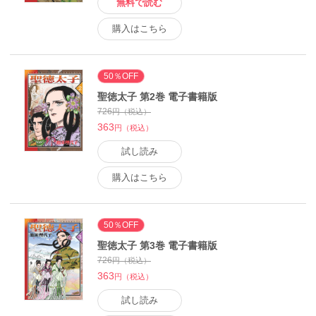
無料で読む
購入はこちら
50％OFF
聖徳太子 第2巻 電子書籍版
726
円（税込）
363
円（税込）
試し読み
購入はこちら
50％OFF
聖徳太子 第3巻 電子書籍版
726
円（税込）
363
円（税込）
試し読み