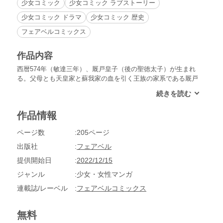
少女コミック
少女コミック ラブストーリー
少女コミック ドラマ
少女コミック 歴史
フェアベルコミックス
作品内容
西暦574年（敏達三年）、厩戸皇子（後の聖徳太子）が生まれ
る。父母とも天皇家と蘇我家の血を引く王族の家系である厩戸
皇子は、7歳にしてすでにその非凡さを表し始めていた―!憲法
十七条を制定するなど数々の偉業を成し遂げ、日本の国家とし
ての礎を築きあげた不世出の偉人・聖徳太子。史実に基づきそ
作品情報
の人物像に迫った渾身の物語、第1巻!!
ページ数
205ページ
出版社
フェアベル
提供開始日
2022/12/15
ジャンル
少女・女性マンガ
連載誌/レーベル
フェアベルコミックス
無料