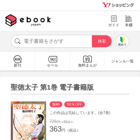
ガイド
本棚
初めて
ジャンル一覧
新刊
セール
無料まんが
聖徳太子 第1巻 電子書籍版
無料
50％OFF
この作品は完結しています。(全7巻)
726
円（税込）
363
円（税込）