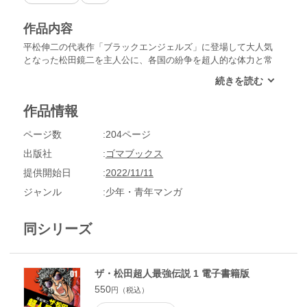
作品内容
平松伸二の代表作「ブラックエンジェルズ」に登場して大人気
となった松田鏡二を主人公に、各国の紛争を超人的な体力と常
識外れの行動で解決していく、爽快バイオレンス！オバマ大統
領から国民栄誉賞をもらうなど、面白さ抜群の傑作。
作品情報
ページ数
204ページ
出版社
ゴマブックス
提供開始日
2022/11/11
ジャンル
少年・青年マンガ
同シリーズ
ザ・松田超人最強伝説 1 電子書籍版
550
円（税込）