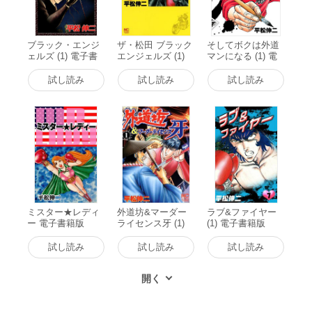
ブラック・エンジ
ザ・松田 ブラック
そしてボクは外道
ェルズ (1) 電子書
エンジェルズ (1)
マンになる (1) 電
籍版
電子書籍版
子書籍版
試し読み
試し読み
試し読み
ミスター★レディ
外道坊&マーダー
ラブ&ファイヤー
ー 電子書籍版
ライセンス牙 (1)
(1) 電子書籍版
電子書籍版
試し読み
試し読み
試し読み