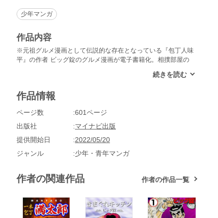
少年マンガ
作品内容
※元祖グルメ漫画として伝説的な存在となっている『包丁人味
平』の作者 ビッグ錠のグルメ漫画が電子書籍化。相撲部屋の
ちゃんこ番 鍋野釜吉は親方のひとり娘との結婚のため、様々
な料理人との包丁バトルに挑戦する。完全版には単行本３巻に
渡る料理対決十番勝負を完全収録。なお、完結の３巻部分は単
作品情報
行本未発売エピソードとなっています。
ページ数
601ページ
出版社
マイナビ出版
提供開始日
2022/05/20
ジャンル
少年・青年マンガ
作者の関連作品
作者の作品一覧