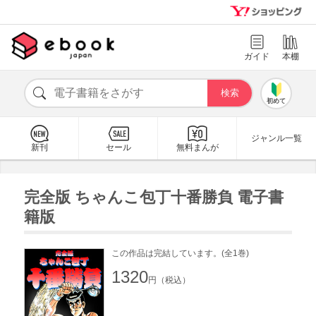
ガイド
本棚
初めて
ジャンル一覧
新刊
セール
無料まんが
完全版 ちゃんこ包丁十番勝負 電子書
籍版
この作品は完結しています。(全1巻)
1320
円（税込）