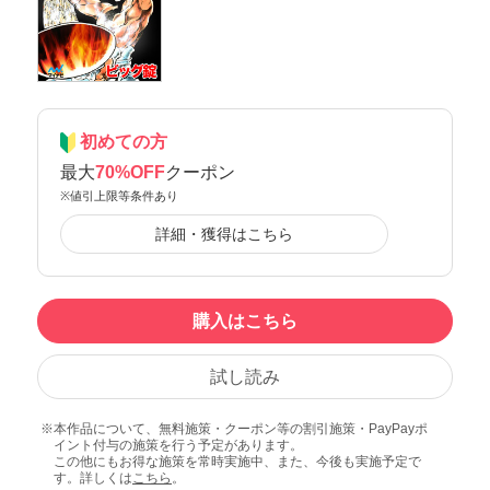
初めての方
最大
70%OFF
クーポン
※値引上限等条件あり
詳細・獲得はこちら
購入はこちら
試し読み
本作品について、無料施策・クーポン等の割引施策・PayPayポ
イント付与の施策を行う予定があります。
この他にもお得な施策を常時実施中、また、今後も実施予定で
す。詳しくは
こちら
。