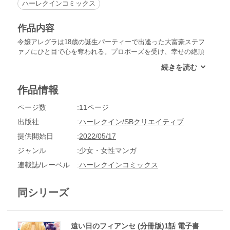
ハーレクインコミックス
作品内容
令嬢アレグラは18歳の誕生パーティーで出逢った大富豪ステフ
ァノにひと目で心を奪われる。プロポーズを受け、幸せの絶頂
で迎えた結婚式前夜、彼と父親の衝撃の会話を耳にする。この
結婚は男たちの“取引き”に基づいたものだったのだ。愛されて
なんていなかった！ 悲しむアレグラは家と故郷を捨てて逃げ
作品情報
だす。７年後、ロンドンで自活するアレグラは彼と再会。ふっ
きって大人になった自分を見せるつもりが、初恋の思い出は甘
ページ数
11ページ
く痛み、再び彼の魅力にからみとられ…!?
出版社
ハーレクイン/SBクリエイティブ
提供開始日
2022/05/17
ジャンル
少女・女性マンガ
連載誌/レーベル
ハーレクインコミックス
同シリーズ
遠い日のフィアンセ (分冊版)1話 電子書