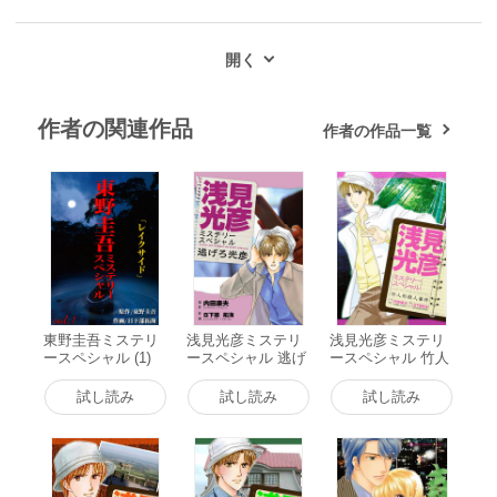
作者の関連作品
作者の作品一覧
東野圭吾ミステリ
浅見光彦ミステリ
浅見光彦ミステリ
ースペシャル (1)
ースペシャル 逃げ
ースペシャル 竹人
レイクサイド 電子
ろ光彦 電子書籍版
形殺人事件 電子書
書籍版
籍版
試し読み
試し読み
試し読み