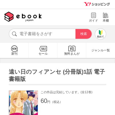
ガイド
本棚
初めて
ジャンル一覧
新刊
セール
無料まんが
遠い日のフィアンセ (分冊版)1話 電子
書籍版
この作品は完結しています。(全12巻)
60
円（税込）