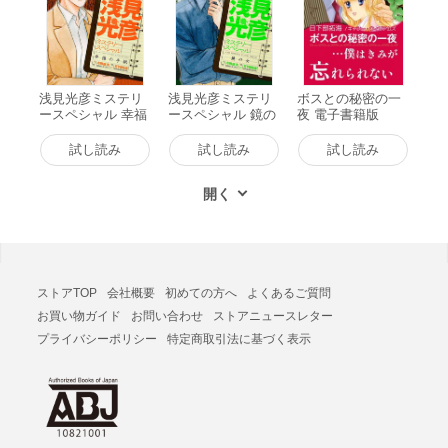
浅見光彦ミステリ
浅見光彦ミステリ
ボスとの秘密の一
ースペシャル 幸福
ースペシャル 鏡の
夜 電子書籍版
の手紙 電子書籍版
女 電子書籍版
試し読み
試し読み
試し読み
ストアTOP
会社概要
初めての方へ
よくあるご質問
お買い物ガイド
お問い合わせ
ストアニュースレター
プライバシーポリシー
特定商取引法に基づく表示