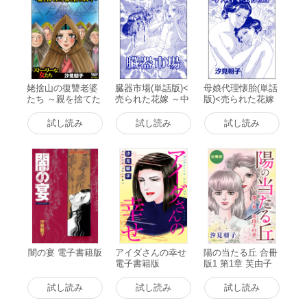
姥捨山の復讐老婆
臓器市場(単話版)<
母娘代理懐胎(単話
たち ～親を捨てた
売られた花嫁 ～中
版)<売られた花嫁
子孫を許さない!～
国闇の人身売買～
～中国闇の人身売
電子書籍版
> 電子書籍版
買～> 電子書籍版
試し読み
試し読み
試し読み
闇の宴 電子書籍版
アイダさんの幸せ
陽の当たる丘 合冊
電子書籍版
版1 第1章 芙由子
の章 合冊版 電子
書籍版
試し読み
試し読み
試し読み