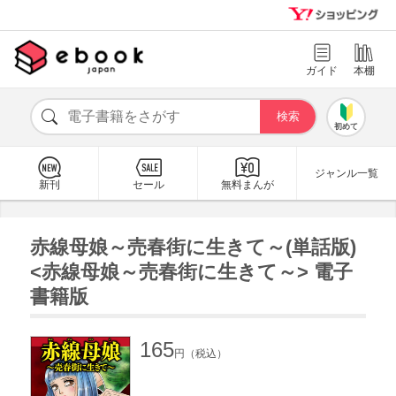
ガイド
本棚
初めて
ジャンル一覧
新刊
セール
無料まんが
赤線母娘～売春街に生きて～(単話版)
<赤線母娘～売春街に生きて～> 電子
書籍版
165
円（税込）