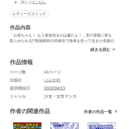
す。詳しくは
こちら
。
レディースコミック
作品内容
「お母ちゃん！ もう身体売るのは嫌だよ！」実の母親に客を
取らせられる!?戦後昭和の売春街で身体を売って生きた母娘の
壮絶人生を描く！汐見朝子がおくる、身勝手な男の欲望に翻弄
された女たちの物語！※この作品は「赤線母娘～売春街に生き
て～」に収録されております。重複購入にご注意下さい。
作品情報
ページ数
41ページ
出版社
ぶんか社
提供開始日
2022/04/13
ジャンル
少女・女性マンガ
作者の関連作品
作者の作品一覧