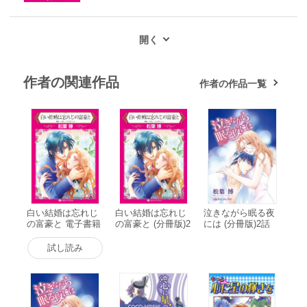
作者の関連作品
作者の作品一覧
白い結婚は忘れじ
白い結婚は忘れじ
泣きながら眠る夜
の富豪と 電子書籍
の富豪と (分冊版)2
には (分冊版)2話
版
話 電子書籍版
電子書籍版
試し読み