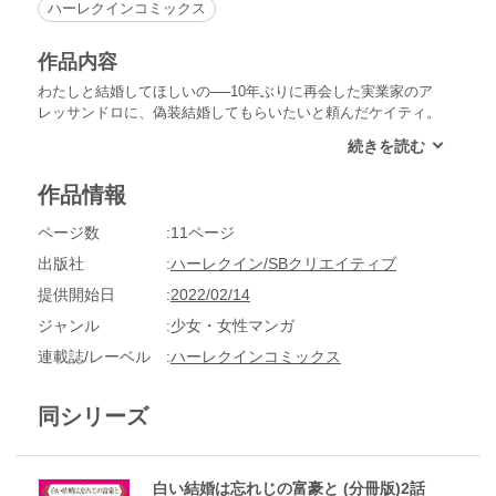
ハーレクインコミックス
作品内容
わたしと結婚してほしいの──10年ぶりに再会した実業家のア
レッサンドロに、偽装結婚してもらいたいと頼んだケイティ。
養父が作った借金を援助する条件に親子ほど年が違う男のもと
に嫁げと命じられた彼女は、養父の支配から逃れるためにアレ
ッサンドロを頼ったのだ。驚くほど簡単に偽装結婚を了承した
作品情報
彼は、さっそくケイティを連れてラスベガスへと飛ぶが、ふた
りが結婚するよりも先に、養父はケイティと年老いた男の婚約
ページ数
11ページ
を発表してしまい──。
出版社
ハーレクイン/SBクリエイティブ
提供開始日
2022/02/14
ジャンル
少女・女性マンガ
連載誌/レーベル
ハーレクインコミックス
同シリーズ
白い結婚は忘れじの富豪と (分冊版)2話