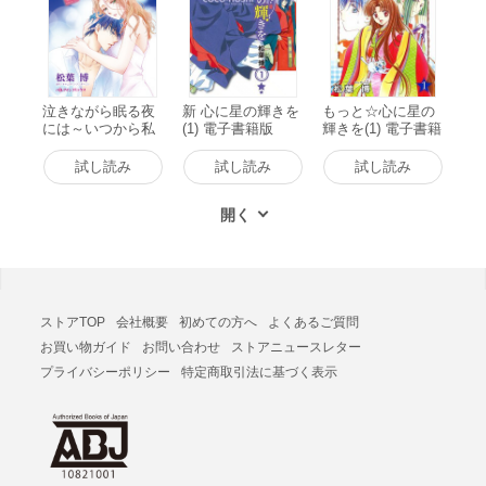
泣きながら眠る夜
新 心に星の輝きを
もっと☆心に星の
には～いつから私
(1) 電子書籍版
輝きを(1) 電子書籍
たちはすれ違って
版
しまったの?～ 電
試し読み
試し読み
試し読み
子書籍版
ストアTOP
会社概要
初めての方へ
よくあるご質問
お買い物ガイド
お問い合わせ
ストアニュースレター
プライバシーポリシー
特定商取引法に基づく表示