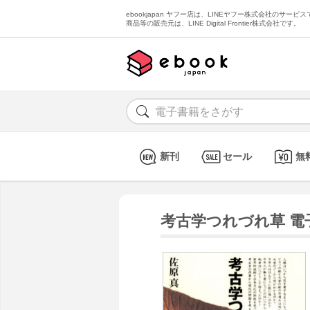
ebookjapan ヤフー店は、LINEヤフー株式会社のサービスで
商品等の販売元は、LINE Digital Frontier株式会社です。
新刊
セール
無
考古学つれづれ草 電