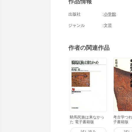
作品情報
出版社
小学館
ジャンル
文芸
作者の関連作品
騎馬民族は来なかっ
考古学つれ
た 電子書籍版
子書籍版
試し読み
試し