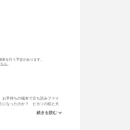
の施策を行う予定があります。
こちら
。
。お手持ちの端末で立ち読みファイ
うになったのか？ ピカソの絵と大
つどうして始まったのか？…世界的
古学エッセイ。