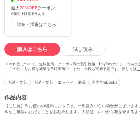
最大
70%OFF
クーポン
※値引上限等条件あり
詳細・獲得はこちら
購入はこちら
試し読み
本作品について、無料施策・クーポン等の割引施策・PayPayポイント付与
この他にもお得な施策を常時実施中、また、今後も実施予定です。詳しくは
小説・文芸
小説・文芸 エッセイ・随筆
小学館eBooks
作品内容
【ご注意】※お使いの端末によっては、一部読みづらい場合がございます
ルをご確認いただくことをお勧めします。人類は、いつから花を愛するよ
昔の絵の共通点は何か？ 大昔のゴミから何がわかるのか？ 戦争は、い
視野で日本文化の特性を見つめ、大昔の暮らしから現代の問題を考える考