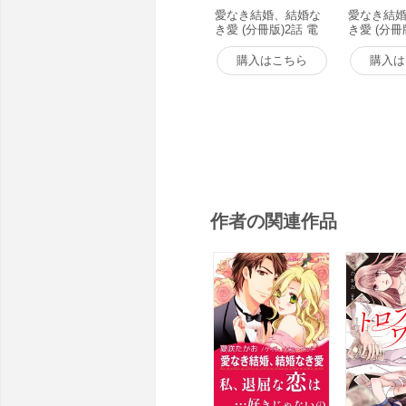
愛なき結婚、結婚な
愛なき結
き愛 (分冊版)2話 電
き愛 (分冊
子書籍版
子書籍版
購入はこちら
購入は
作者の関連作品