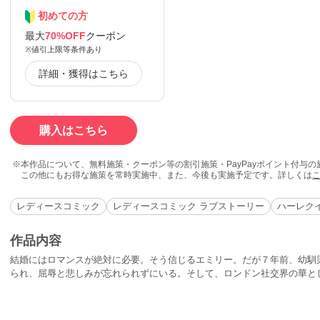
初めての方
最大
70%OFF
クーポン
※値引上限等条件あり
詳細・獲得はこちら
購入はこちら
本作品について、無料施策・クーポン等の割引施策・PayPayポイント付与
この他にもお得な施策を常時実施中、また、今後も実施予定です。詳しくは
レディースコミック
レディースコミック ラブストーリー
ハーレク
作品内容
結婚にはロマンスが絶対に必要。そう信じるエミリー。だが７年前、幼馴
られ、屈辱と悲しみが忘れられずにいる。そして、ロンドン社交界の華と
もつが、自分の恋にはふみ出せずにいる。そんな時、憎い相手ジェイソン
んて靴選びと同じ」と彼女の結婚観を鼻で笑う彼を憎みつつも忘れられない
マ”をモチーフに描く現代ロマンス。