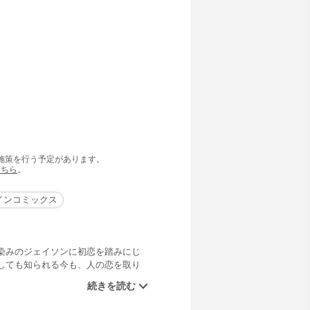
の施策を行う予定があります。
こちら
。
インコミックス
染みのジェイソンに初恋を踏みにじ
しても知られる今も、人の恋を取り
がロンドンに戻ってきた。「結婚な
エミリーがとった行動は？ 古典“エ