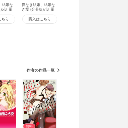
、結婚な
愛なき結婚、結婚な
)6話 電
き愛 (分冊版)7話 電
子書籍版
こちら
購入はこちら
作者の作品一覧
無料