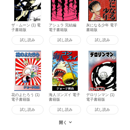
ザ・ムーン (1) 電
アシュラ 完結編
灰になる少年 電子
子書籍版
電子書籍版
書籍版
試し読み
試し読み
試し読み
花のよたろう (1)
海人ゴンズイ 電子
デロリンマン (1)
電子書籍版
書籍版
電子書籍版
試し読み
試し読み
試し読み