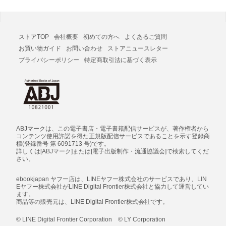
ストアTOP
会社概要
初めての方へ
よくあるご質問
お買い物ガイド
お問い合わせ
ストアニュースレター
プライバシーポリシー
特定商取引法に基づく表示
ABJマークは、この電子書店・電子書籍配信サービスが、著作権者から
コンテンツ使用許諾を得た正規版配信サービスであることを示す登録商
標(登録番号 第 6091713 号)です。
詳しくは[ABJマーク]または[電子出版制作・流通協議会]で検索してくだ
さい。
ebookjapan ヤフー店は、LINEヤフー株式会社のサービスであり、LIN
Eヤフー株式会社がLINE Digital Frontier株式会社と協力して運営してい
ます。
商品等の販売元は、LINE Digital Frontier株式会社です。
© LINE Digital Frontier Corporation © LY Corporation