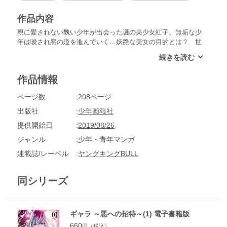
作品内容
親に愛されない醜い少年が出会った謎の美少女紅子。無垢な少
年は唆され悪の道を進んでいく…妖艶な美女の目的とは？ 世
間に復讐する壮絶な悪の華が今咲き開く！ ジョージ秋山の名
作「ギャラ」を完全リメイク！
作品情報
ページ数
208ページ
出版社
少年画報社
提供開始日
2019/08/26
ジャンル
少年・青年マンガ
連載誌/レーベル
ヤングキングBULL
同シリーズ
ギャラ ～悪への招待～(1) 電子書籍版
660
円（税込）