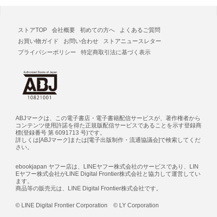
ストアTOP
会社概要
初めての方へ
よくあるご質問
お買い物ガイド
お問い合わせ
ストアニュースレター
プライバシーポリシー
特定商取引法に基づく表示
ABJマークは、この電子書店・電子書籍配信サービスが、著作権者から
コンテンツ使用許諾を得た正規版配信サービスであることを示す登録商
標(登録番号 第 6091713 号)です。
詳しくは[ABJマーク]または[電子出版制作・流通協議会]で検索してくだ
さい。
ebookjapan ヤフー店は、LINEヤフー株式会社のサービスであり、LIN
Eヤフー株式会社がLINE Digital Frontier株式会社と協力して運営してい
ます。
商品等の販売元は、LINE Digital Frontier株式会社です。
© LINE Digital Frontier Corporation © LY Corporation