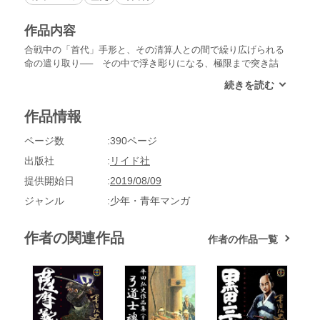
作品内容
合戦中の「首代」手形と、その清算人との間で繰り広げられる
命の遣り取り── その中で浮き彫りになる、極限まで突き詰
められた人間の本性をご覧じろ!!
作品情報
ページ数
390ページ
出版社
リイド社
提供開始日
2019/08/09
ジャンル
少年・青年マンガ
作者の関連作品
作者の作品一覧