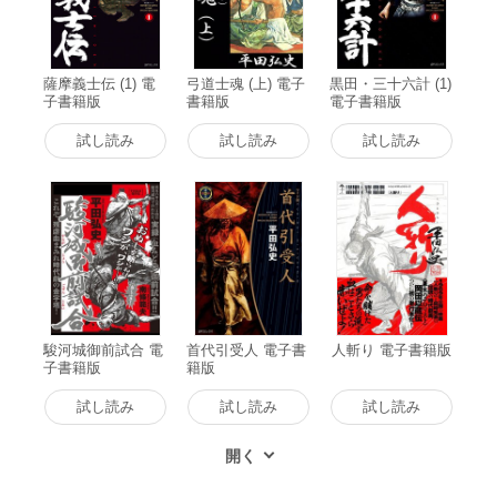
薩摩義士伝 (1) 電
弓道士魂 (上) 電子
黒田・三十六計 (1)
子書籍版
書籍版
電子書籍版
試し読み
試し読み
試し読み
駿河城御前試合 電
首代引受人 電子書
人斬り 電子書籍版
子書籍版
籍版
試し読み
試し読み
試し読み