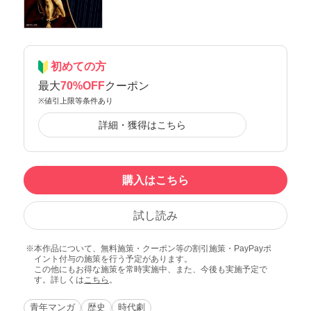
初めての方
最大
70%OFF
クーポン
※値引上限等条件あり
詳細・獲得はこちら
購入はこちら
試し読み
本作品について、無料施策・クーポン等の割引施策・PayPayポ
イント付与の施策を行う予定があります。
この他にもお得な施策を常時実施中、また、今後も実施予定で
す。詳しくは
こちら
。
青年マンガ
歴史
時代劇