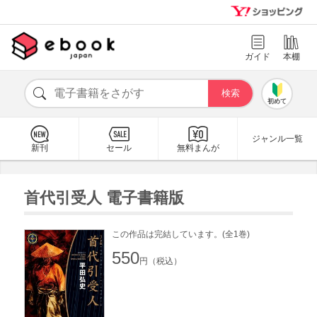
ガイド
本棚
初めて
ジャンル一覧
新刊
セール
無料まんが
首代引受人 電子書籍版
この作品は完結しています。(全1巻)
550
円（税込）