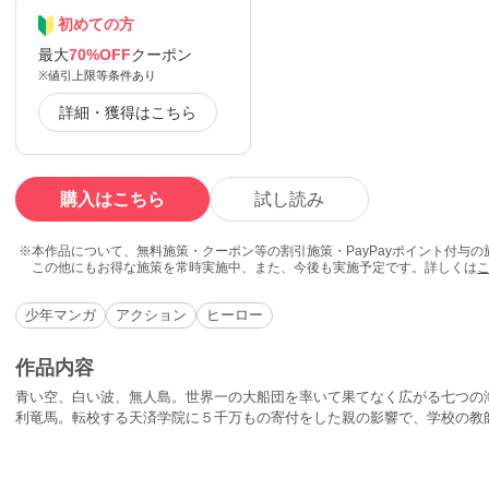
初めての方
最大
70%OFF
クーポン
※値引上限等条件あり
詳細・獲得はこちら
購入はこちら
試し読み
本作品について、無料施策・クーポン等の割引施策・PayPayポイント付与
この他にもお得な施策を常時実施中、また、今後も実施予定です。詳しくは
少年マンガ
アクション
ヒーロー
作品内容
青い空、白い波、無人島。世界一の大船団を率いて果てなく広がる七つの
利竜馬。転校する天済学院に５千万もの寄付をした親の影響で、学校の教
学院に入った竜馬に、さっそく不良たちが難癖を。ブラジルの大財閥、毛
る竜の旗の意味とは!?