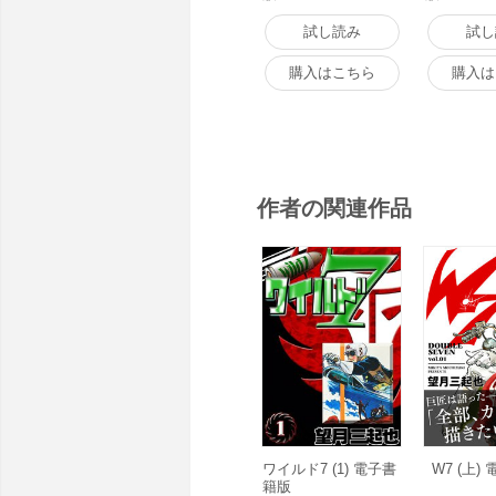
試し読み
試し
購入はこちら
購入は
作者の関連作品
ワイルド7 (1) 電子書
W7 (上)
籍版