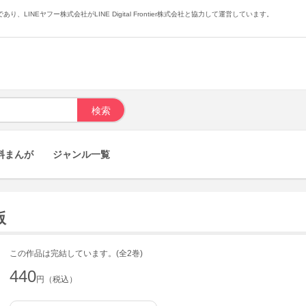
あり、LINEヤフー株式会社がLINE Digital Frontier株式会社と協力して運営しています。
料まんが
ジャンル一覧
版
この作品は完結しています。(全2巻)
440
円（税込）