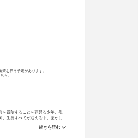
の施策を行う予定があります。
こちら
。
海を冒険することを夢見る少年、毛
師、生徒すべてが迎える中、密かに
利家の御曹司、竜馬が大切にしてい