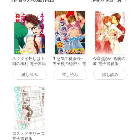
ネクタイ外しは上
生意気生徒会長～
今宵焦がれる胸の
司の権利 電子書籍
男子校の秘密～ 電
棘 電子書籍版
版
子書籍版
試し読み
試し読み
試し読み
ロストメモリーズ
電子書籍版