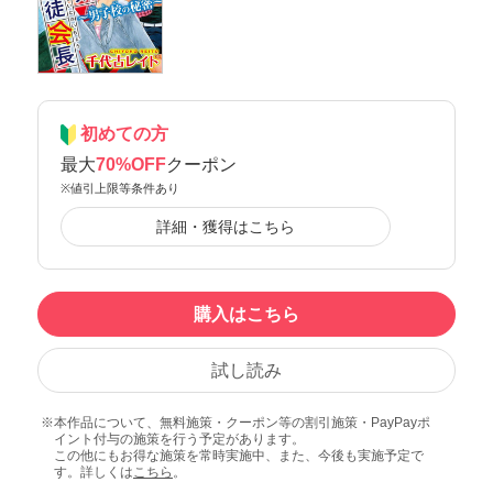
初めての方
最大
70%OFF
クーポン
※値引上限等条件あり
詳細・獲得はこちら
購入はこちら
試し読み
本作品について、無料施策・クーポン等の割引施策・PayPayポ
イント付与の施策を行う予定があります。
この他にもお得な施策を常時実施中、また、今後も実施予定で
す。詳しくは
こちら
。