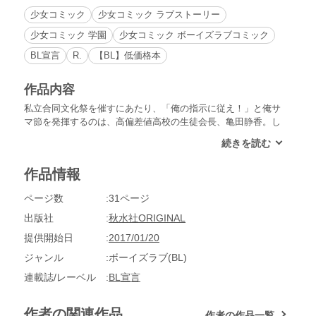
少女コミック
少女コミック ラブストーリー
少女コミック 学園
少女コミック ボーイズラブコミック
BL宣言
R.
【BL】低価格本
作品内容
私立合同文化祭を催すにあたり、「俺の指示に従え！」と俺サ
マ節を発揮するのは、高偏差値高校の生徒会長、亀田静香。し
かし、彼は実は女きょうだいに囲まれて育って可愛いモノ大好
きなフェミニン男子だった！ そんな秘密を知らない是清と佐
吉は、静香の横暴っぷりを苦々しく思いながら３人で他校の視
作品情報
察に出かけることに。坊ちゃん育ちの静香は意外とドジッ子で
可愛いところがあると気付いた佐吉は静香が気になり始める。
ページ数
31ページ
一方の是清は静香の弱点を見つけてギャフンと言わせようと必
死で、静香はオカマじゃないのか？ と疑いはじめる。二人で
出版社
秋水社ORIGINAL
ベッドに寝かせて確かめようとするが、静香の可愛い寝顔に佐
提供開始日
2017/01/20
吉はムラムラと欲情し始めてしまい…!?
ジャンル
ボーイズラブ(BL)
連載誌/レーベル
BL宣言
作者の関連作品
作者の作品一覧