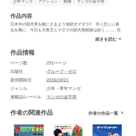
少年マンガ
アクション
動物
マンガの金字塔
作品内容
日本中の闘犬界を敵にさまよう地獄犬マダラ!! 辛く悲しい過
去を胸に、今日も犬夜叉とマダラの闘犬無頼旅は続く……。目
的はただ一つ、宿敵の矢馬系・黒駒号への復讐だ!!
作品情報
ページ数
231ページ
出版社
グループ・ゼロ
提供開始日
2016/10/21
ジャンル
少年・青年マンガ
連載誌/レーベル
マンガの金字塔
作者の関連作品
作者の作品一覧