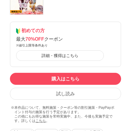
初めての方
最大
70%OFF
クーポン
※値引上限等条件あり
詳細・獲得はこちら
購入はこちら
試し読み
本作品について、無料施策・クーポン等の割引施策・PayPayポ
イント付与の施策を行う予定があります。
この他にもお得な施策を常時実施中、また、今後も実施予定で
す。詳しくは
こちら
。