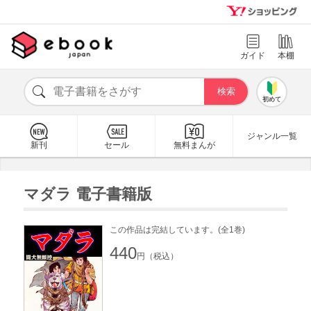
ガイド
本棚
初めて
ジャンル一覧
新刊
セール
無料まんが
マダラ 電子書籍版
この作品は完結しています。(全1巻)
440
円（税込）