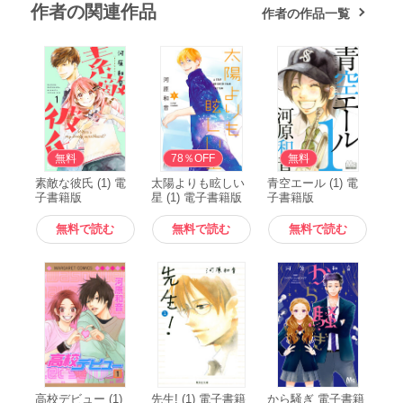
作者の関連作品
作者の作品一覧
無料
無料
78％OFF
無料
素敵な彼氏 (1) 電
太陽よりも眩しい
青空エール (1) 電
子書籍版
星 (1) 電子書籍版
子書籍版
無料で読む
無料で読む
無料で読む
高校デビュー (1)
先生! (1) 電子書籍
から騒ぎ 電子書籍