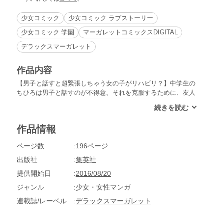
少女コミック
少女コミック ラブストーリー
少女コミック 学園
マーガレットコミックスDIGITAL
デラックスマーガレット
作品内容
【男子と話すと超緊張しちゃう女の子がリハビリ？】中学生の
ちひろは男子と話すのが不得意。それを克服するために、友人
たちが爽やかキャラの中山クンを交際練習用に紹介してくれ
た。「男嫌いを治してステキな恋をしよう」と中山クンは言う
けれど、ちひろはドキドキしてもう大変！ 【同時収録】明日
作品情報
は晴れる？
ページ数
196ページ
出版社
集英社
提供開始日
2016/08/20
ジャンル
少女・女性マンガ
連載誌/レーベル
デラックスマーガレット