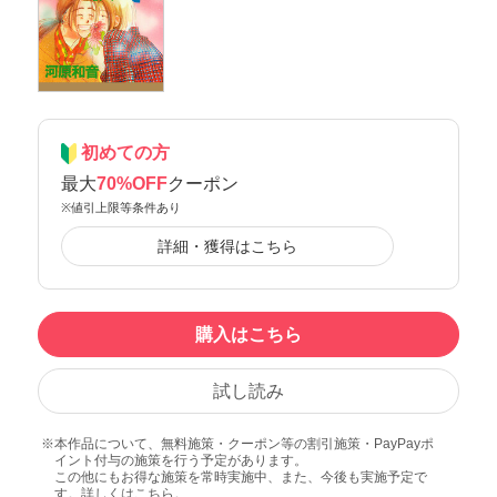
初めての方
最大
70%OFF
クーポン
※値引上限等条件あり
詳細・獲得はこちら
購入はこちら
試し読み
本作品について、無料施策・クーポン等の割引施策・PayPayポ
イント付与の施策を行う予定があります。
この他にもお得な施策を常時実施中、また、今後も実施予定で
す。詳しくは
こちら
。