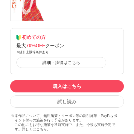
初めての方
最大
70%OFF
クーポン
※値引上限等条件あり
詳細・獲得はこちら
購入はこちら
試し読み
本作品について、無料施策・クーポン等の割引施策・PayPayポ
イント付与の施策を行う予定があります。
この他にもお得な施策を常時実施中、また、今後も実施予定で
す。詳しくは
こちら
。