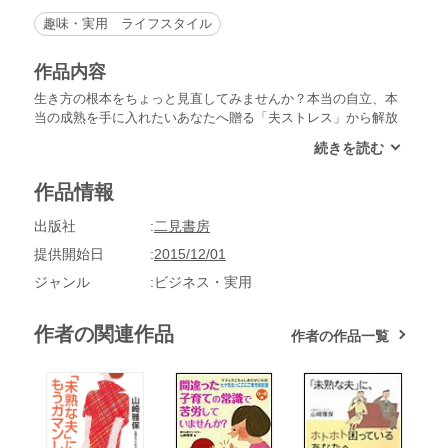
趣味・実用 ライフスタイル
作品内容
生き方の根本をちょっと見直してみませんか？本当の自立、本
当の成熟を手に入れたいあなたへ贈る「夫ストレス」から解放
されて、幸せに生きる方法。未熟な夫は、許し受け入れ甘えさ
せたからといって、ほとんどの場合に成長してくれません。で
は、どうしたらよいのか。未熟な夫とどう向かい合ったらよい
作品情報
のか。その問題を少しでも解き明かそうとするのが本書の目的
です。（本文より）「ホンマでっか!?TV」で人気のアインシ
出版社
二見書房
ュタイン先生が贈る、ベストセラー新装版！（本書は、2004
年・リヨン社より発行された『「未熟な夫」と、どうつきあう
提供開始日
2015/12/01
の？』を元に、加筆修正したものです。）【著者紹介】山崎雅
ジャンル
ビジネス・実用
保（やまざき・まさやす）1949年生まれ、東京都出身。心理
カウンセラー、心理健康ジャーナリスト。カウンセラーとして
研鑽を積んだのち、2002年1月、神奈川県川崎市に心理カウン
作者の関連作品
作者の作品一覧
セリングルーム「ハートピット」を設立。親子や夫婦問題に悩
む人々のカウンセリングに取り組む一方、テレビ、書籍、雑誌
など数々のメディアで活躍している。著書に『「未熟な夫」
に、ホトホト困っているあなたへ』（二見書房）『間違った子
育ての常識で苦労していませんか？』（カンゼン）『「マイナ
スの自己暗示」から、あなたの心を救い出す本』（柏書房）他