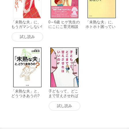
多数。
「未熟な夫」に、
0～6歳 ヒゲ先生の
「未熟な夫」に、
もうガマンしない!
にこにこ育児相談
ホトホト困ってい
電子書籍版
室 間違った子育て
るあなたへ 電子書
の常識で苦労して
籍版
試し読み
いませんか? 電子
書籍版
「未熟な夫」と、
子どもって、どこ
どうつきあうの?
まで甘えさせれば
電子書籍版
いいの? 電子書籍
版
試し読み