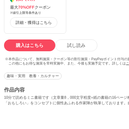
最大
70%OFF
クーポン
※値引上限等条件あり
詳細・獲得はこちら
購入はこちら
試し読み
本作品について、無料施策・クーポン等の割引施策・PayPayポイント付与
この他にもお得な施策を常時実施中、また、今後も実施予定です。詳しくは
趣味・実用 教養・カルチャー
作品内容
10分で読めるミニ書籍です（文章量8，000文字程度=紙の書籍の16ペー
「おもしろい」をコンセプトに個性あふれる作家陣が執筆しております。
の読書の箸休め、スキルアップ、ストレス解消、いろいろなシチュエーシ
お試しください。書籍説明日本列島は世界の中では小さな面積であるが、
の九州・沖縄までそれぞれの地域にビジネスパーソンの特色があり、ビジ
ネスの盛んな本州は関東の大都市である東京と、東京の中の色々な街の特