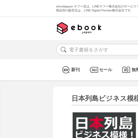
ebookjapan ヤフー店は、LINEヤフー株式会社のサービスで
商品等の販売元は、LINE Digital Frontier株式会社です。
新刊
セール
無
日本列島ビジネス模様