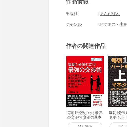
作品情報
出版社
まんがびと
ジャンル
ビジネス・実
作者の関連作品
毎朝1分読むだけ最強
毎朝1分読
の交渉術 交渉の基本
ドボイル
と勝ち上がるための
ジメント
心得を習慣化して問
るにはボ
試し読み
試し