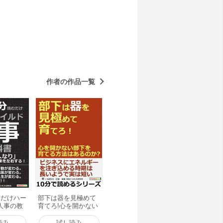
ついて書いてみたい。また、その地
も触れてみて、地域別のビジネス模
西のビジネス模様（３）中部のビジ
道のビジネス模様著者紹介ｓａｔｏ
学校に転校。学生時代を西東京市、
転職を経験。日本企業・外資企業、
務を担当し、管理職・役員・… 以
作者の作品一覧
むだけハー
部下は器を見極めて
人事の教
育てろ!心を開かない
業は人な
部下を育てる方法は
が会社の
あるのか? 電子書籍
読み
試し読み