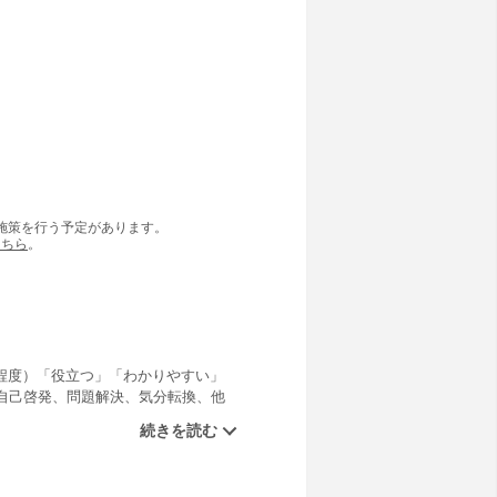
の施策を行う予定があります。
こちら
。
ジ程度）「役立つ」「わかりやすい」
自己啓発、問題解決、気分転換、他
ョンでご利用いただけます。是非、
日本全体は細長く北の北海道から南
ネス模様も様々である。今回はビジ
徴を中心に、関西、中部、東北の４