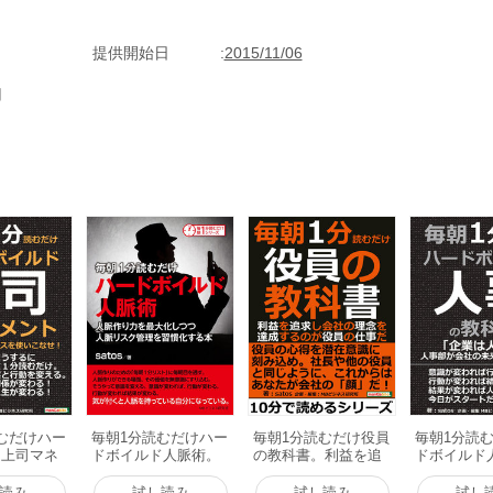
地域の大都市と、特色のある九州、北海道の大都市の概要や、その地域に
域のビジネスパーソンからビジネスを通じて受けた個人的な印象について
様や特徴を探ってみたいと思う。目次（１）関東のビジネス模様（２）関
提供開始日
2015/11/06
ネス模様（４）東北のビジネス模様（５）九州のビジネス模様（６）北海
ｓ（サトス）１９４８年、秋田県出身。父親の仕事の関係により東京の小
用
杉並区で過ごす。大学卒業後、石油会社の他１０社ほどメーカーを中心に
上場企業・ベンチャー企業などで、人事・総務、営業、人材紹介などの職
上まえがきより抜粋
むだけハー
毎朝1分読むだけハー
毎朝1分読むだけ役員
毎朝1分読
ド上司マネ
ドボイルド人脈術。
の教科書。利益を追
ドボイルド
。成り上が
人脈作り力を最大化
求し会社の理念を達
科書。「企
スを使いこ
しつつ人脈リスク管
成するのが役員の仕
り」人事部
読み
試し読み
試し読み
試し