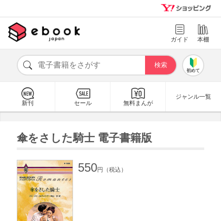
ガイド
本棚
初めて
ジャンル一覧
新刊
セール
無料まんが
傘をさした騎士 電子書籍版
550
円（税込）