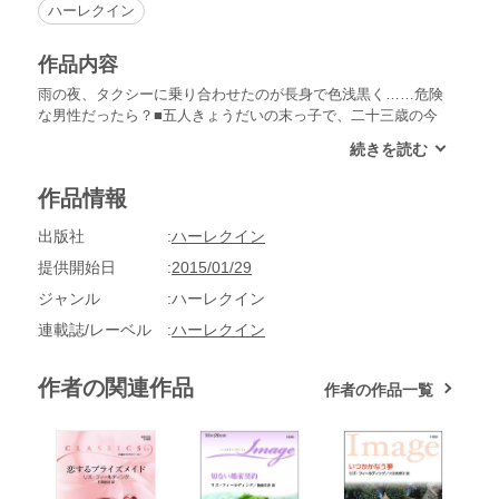
ハーレクイン
作品内容
雨の夜、タクシーに乗り合わせたのが長身で色浅黒く……危険
な男性だったら？■五人きょうだいの末っ子で、二十三歳の今
も家族から子供扱いされているフィリーだが、実はこの生活が
大いに気に入っている。隣家にはハンサムで優しいドンが住ん
でおり、彼との結婚はフィリーの心のなかではすでに決定事項
作品情報
だ。ドンだって私以外の相手は考えられないはず、と信じてい
た。そんなある日、フィリーはロンドンへの転勤を命じられ
出版社
ハーレクイン
る。ドンは引きとめるそぶりも見せてくれなかった。失意のフ
ィリーを、ロンドン到着早々立て続けに災難が襲った。地下鉄
提供開始日
2015/01/29
を乗り間違え、雨に降られ、ようやくタクシーを拾うと、自分
ジャンル
ハーレクイン
のほうが先だと言い張る男性に阻まれてしまう。偶然にも――
あるいは運命なのか、その男性はこれから彼女が暮らすフラッ
連載誌/レーベル
ハーレクイン
トの隣人カル・マクブライドだった。
作者の関連作品
作者の作品一覧