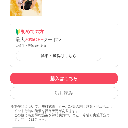
初めての方
最大
70%OFF
クーポン
※値引上限等条件あり
詳細・獲得はこちら
購入はこちら
試し読み
本作品について、無料施策・クーポン等の割引施策・PayPayポ
イント付与の施策を行う予定があります。
この他にもお得な施策を常時実施中、また、今後も実施予定で
す。詳しくは
こちら
。