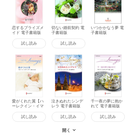
恋するブライズメ
切ない婚前契約 電
いつかかなう夢 電
イド 電子書籍版
子書籍版
子書籍版
試し読み
試し読み
愛がくれた翼【ハ
泣きぬれたシンデ
千一夜の夢に抱か
ーレクイン・イマ
レラ 電子書籍版
れて 電子書籍版
ージュ版】 電子書
籍版
試し読み
試し読み
試し読み