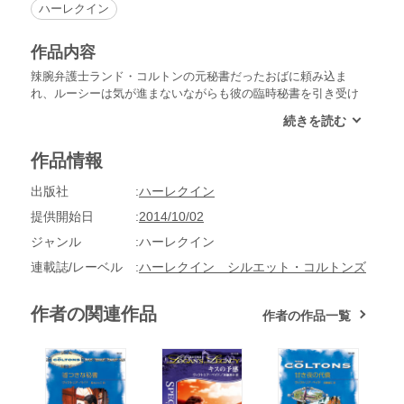
ハーレクイン
作品内容
辣腕弁護士ランド・コルトンの元秘書だったおばに頼み込ま
れ、ルーシーは気が進まないながらも彼の臨時秘書を引き受け
た。聞きしにまさる横暴さと人使いの荒さに辟易するものの、
彼のセクシーさと、ときおり見せる優しさに、しだいに心を惹
かれていく。そんなある日、ランドが背中を怪我して動けなく
作品情報
なり、治るまでの間、ルーシーは彼の自宅へ出勤することにな
った。バスローブ姿のランドのたくましい体を目にして、彼女
出版社
ハーレクイン
の思いは危険なまでに募り……。
提供開始日
2014/10/02
ジャンル
ハーレクイン
連載誌/レーベル
ハーレクイン シルエット・コルトンズ
作者の関連作品
作者の作品一覧