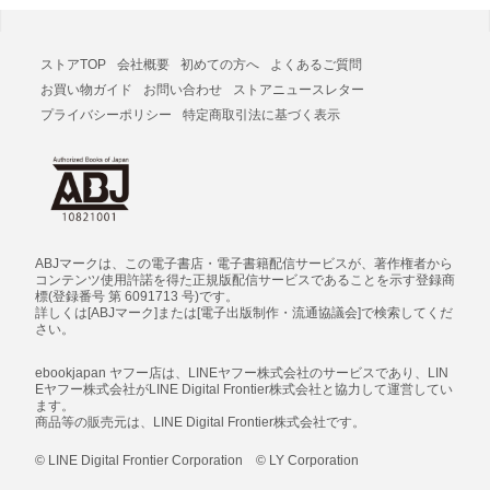
ストアTOP
会社概要
初めての方へ
よくあるご質問
お買い物ガイド
お問い合わせ
ストアニュースレター
プライバシーポリシー
特定商取引法に基づく表示
ABJマークは、この電子書店・電子書籍配信サービスが、著作権者から
コンテンツ使用許諾を得た正規版配信サービスであることを示す登録商
標(登録番号 第 6091713 号)です。
詳しくは[ABJマーク]または[電子出版制作・流通協議会]で検索してくだ
さい。
ebookjapan ヤフー店は、LINEヤフー株式会社のサービスであり、LIN
Eヤフー株式会社がLINE Digital Frontier株式会社と協力して運営してい
ます。
商品等の販売元は、LINE Digital Frontier株式会社です。
© LINE Digital Frontier Corporation © LY Corporation