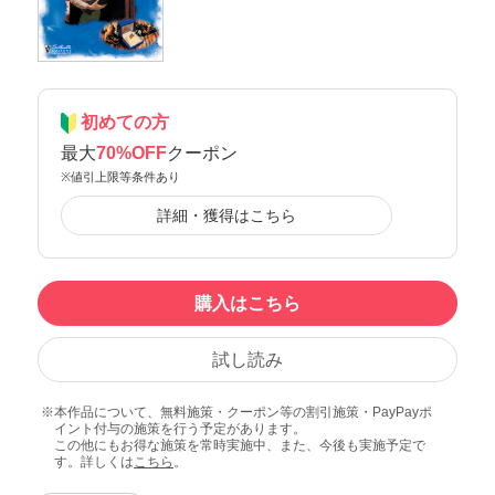
初めての方
最大
70%OFF
クーポン
※値引上限等条件あり
詳細・獲得はこちら
購入はこちら
試し読み
本作品について、無料施策・クーポン等の割引施策・PayPayポ
イント付与の施策を行う予定があります。
この他にもお得な施策を常時実施中、また、今後も実施予定で
す。詳しくは
こちら
。