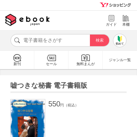
ガイド
本棚
初めて
ジャンル一覧
新刊
セール
無料まんが
嘘つきな秘書 電子書籍版
550
円（税込）