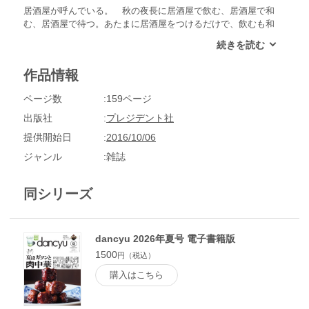
居酒屋が呼んでいる。 秋の夜長に居酒屋で飲む、居酒屋で和
む、居酒屋で待つ。あたまに居酒屋をつけるだけで、飲むも和
むも待つも、なんだかいつもより楽しく思えてくるから不思議
です。居酒屋という言葉がもつ雰囲気は素敵ですねぇ。11月号
は、大衆も老舗も新星も揃えて、居酒屋の魅力に迫ります！
作品情報
「焼売ランナウェイ」「飲むヨーグルトを飲む」もスタンバ
イ。食欲の秋を楽しむ一冊です。 ●Contents●首里のむじ汁●
ページ数
159ページ
絶望という名の電車●居酒屋が呼んでいる。●鎌倉、酒場の
味。●至上の一皿●「酒呑気 まるこ」渋谷／近所にあったら、
出版社
プレジデント社
いいいのになぁ●「ル・ジャングレ」飯田橋／近所にあった
提供開始日
2016/10/06
ら、いいいのになぁ●「おでん酒庵 すぎ乃 麻布十番店」麻布
十番／近所にあったら、いいいのになぁ●「夕ヰヨウ酒場」西
ジャンル
雑誌
小山／近所にあったら、いいいのになぁ●「暮ラシノ呑処 オオ
イリヤ」入谷／近所にあったら、いいいのになぁ●和食の極み
同シリーズ
●「TANASUKE」中目黒／近所にあったら、いいいのになぁ●
「SUGAR Sake＆Coffee」阿佐ヶ谷／近所にあったら、いいい
のになぁ●「天ぷらDining ITOI」四谷三丁目／近所にあった
ら、いいいのになぁ●「根津 たけもと」根津／近所にあった
dancyu 2026年夏号 電子書籍版
ら、いいいのになぁ●桜餅のような甘い香りが花開く●そんな
1500
円（税込）
加賀屋が気になって。●豊かなコクと風味が魅力です●必ず、
食べる。●おでんのニラ玉 「文治」福岡・高宮 渡辺康啓／
購入はこちら
必ず、食べる。●芝浦牛にこみ 「美味ぇ津゛」東京・新橋
加藤ジャンプ／必ず、食べる。●たこぶつ 「酒亭ばんから」