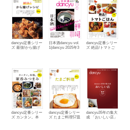
dancyu定番シリー
日本酒dancyu vol.
dancyu定番シリー
ズ 最強!から揚げ
1(dancyu 2025年3
ズ 絶品!トマトご
レシピ 電子書籍版
月号別冊) 電子書
はん 電子書籍版
籍版
dancyu定番シリー
dancyu定番シリー
dancyu35年の集大
ズ カンタン。本
ズ たまご料理57皿
成 「おいしい店」
格。家呑みつまみ
電子書籍版
東京 130 電子書籍
電子書籍版
版