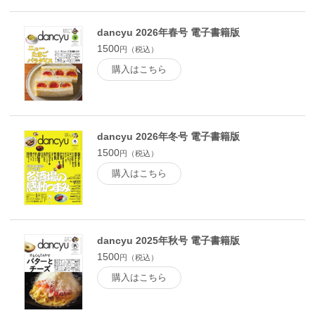
京都・先斗町 永江 朗／必ず、食べる。●チーズとソーセージ
とガーリックトースト 「ポレポレ坐」東京・東中野 高山な
おみ／必ず、食べる。●秋鮭の旨味を味わい尽くす！●はんぺ
dancyu 2026年春号 電子書籍版
んフライ 「三河屋」静岡・青葉横丁 甲斐みのり／必ず、食
1500
円（税込）
べる。●焼あぶらげ 「両花」東京・下北沢 角野卓造／必
購入はこちら
ず、食べる。●ソース焼ソバ 「諸星」神奈川・新子安 大竹
聡／必ず、食べる。●ファンタジック下町ドリンク●〆鯖をつ
くる●揚げ物が酒を呼ぶ！●注目の“デイリー”ビストロ●太田和
彦さんが「樋川」「べにくらげ」を推す理由●名居酒屋の系譜
●お通しの主張2016●和栗の新星 ぽろたん●玉川高島屋で「第
dancyu 2026年冬号 電子書籍版
２回dancyuフェスティバル」！●dancyuフェスティバル●世界
の朝食●福地享子 築地、旬ばなし 撮影・平野太呂●福バッ
1500
円（税込）
キー・イノウエ 撮影・打田浩一 京の台所、錦市場からちょ
購入はこちら
っと悩んでみた。それで自由になったのかい？●焼売ランナウ
ェイ●「菱田家」駒場東大前／TOKYO焼売セブンデイズ●「喜
臨軒」池尻大橋／TOKYO焼売セブンデイズ●「ミモザ」表参
道／TOKYO焼売セブンデイズ●「手作り点心 また明日。」中
野／TOKYO焼売セブンデイズ●「しゅうまい屋」金町／TOKY
dancyu 2025年秋号 電子書籍版
O焼売セブンデイズ●「ロウホウトイ」白金高輪／TOKYO焼売
1500
セブンデイズ●「銀座アスター本店」銀座一丁目／TOKYO焼
円（税込）
売セブンデイズ●焼売談議●飯島奈美さんのシュウマイは肉料
購入はこちら
理だった●『ニッポンレシピきのこ』のお知らせ●飲むヨーグ
ルトを飲むヨ。●姫野力オルコ 料理を結婚 イラスト・小山
萌江●井川直子 東京で十年。 撮影・長野陽一●トピックス●