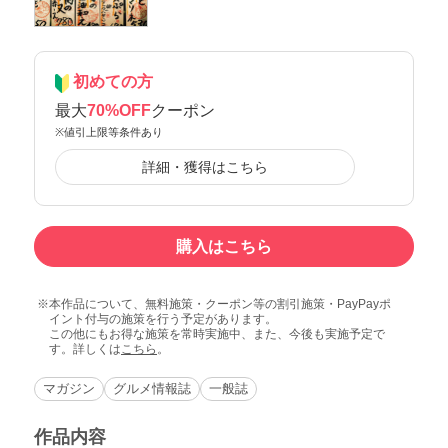
初めての方
最大
70%OFF
クーポン
※値引上限等条件あり
詳細・獲得はこちら
購入はこちら
本作品について、無料施策・クーポン等の割引施策・PayPayポ
イント付与の施策を行う予定があります。
この他にもお得な施策を常時実施中、また、今後も実施予定で
す。詳しくは
こちら
。
マガジン
グルメ情報誌
一般誌
作品内容