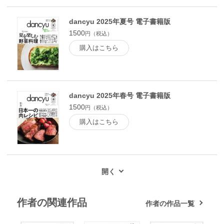
汲田亜紀子 注文の多い映画館 イラスト・フジマツミキ●堀
江敏幸 私的読食録 撮影・本多康司／イラスト・信濃八太郎
dancyu 2025年夏号 電子書籍版
●３泊４日、ソースかつ丼の旅。●バックナンバー常設書店ご
1500
円（税込）
案内●ギフトカタログ案内●ニュース（新商品etc.）●予約購読
のご案内●次号予告＆編集後記●小山薫堂 一食入魂●木村俊
購入はこちら
介 或るバーテンダー 撮影・鈴木 心●クレジット
dancyu 2025年春号 電子書籍版
1500
円（税込）
購入はこちら
作者の関連作品
作者の作品一覧